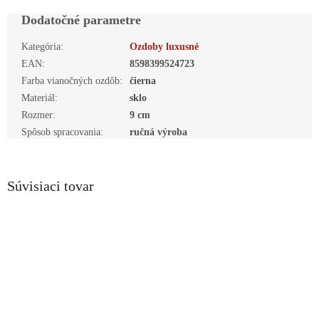
Dodatočné parametre
Kategória
:
Ozdoby luxusné
EAN
:
8598399524723
Farba vianočných ozdôb
:
čierna
Materiál
:
sklo
Rozmer
:
9 cm
Spôsob spracovania
:
ručná výroba
Súvisiaci tovar