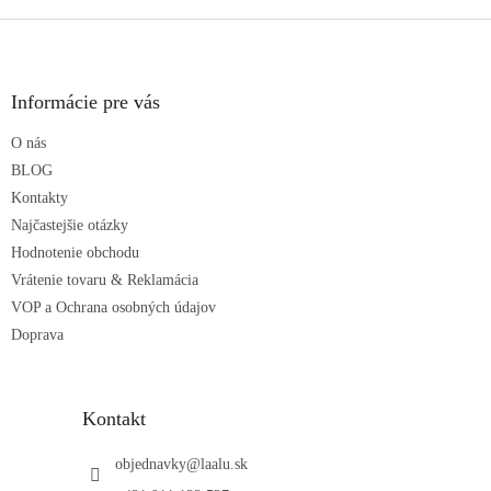
Z
á
p
ä
Informácie pre vás
t
O nás
i
e
BLOG
Kontakty
Najčastejšie otázky
Hodnotenie obchodu
Vrátenie tovaru & Reklamácia
VOP a Ochrana osobných údajov
Doprava
Kontakt
objednavky
@
laalu.sk