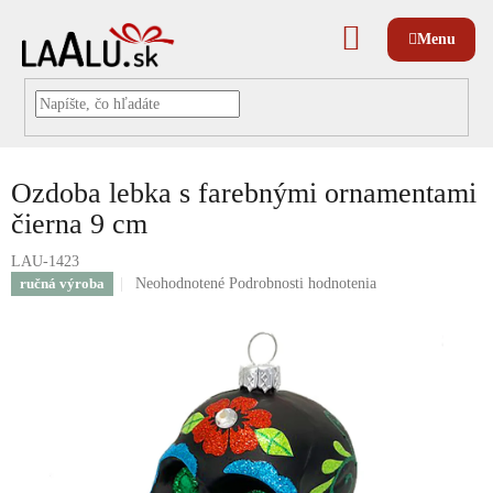
Prejsť
na
NÁKUPNÝ
obsah
KOŠÍK
Ozdoba lebka s farebnými ornamentami
čierna 9 cm
LAU-1423
Priemerné
ručná výroba
Neohodnotené
Podrobnosti hodnotenia
hodnotenie
produktu
je
0,0
z
5
hviezdičiek.