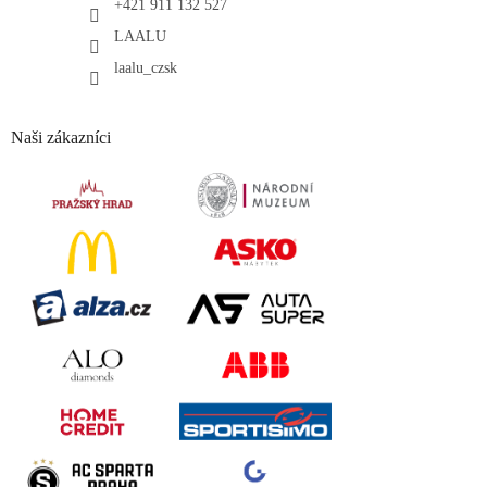
+421 911 132 527
LAALU
laalu_czsk
Naši zákazníci