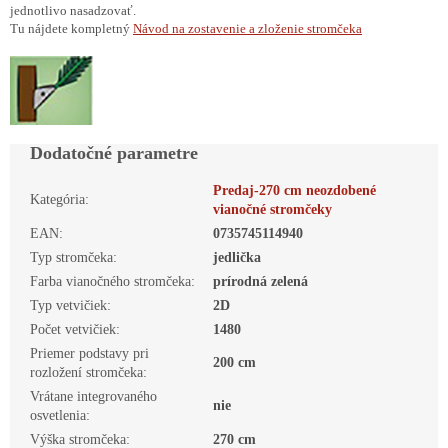
jednotlivo nasadzovať.
Tu nájdete kompletný
Návod na zostavenie a zloženie stromčeka
Dodatočné parametre
Predaj-270 cm neozdobené
Kategória
:
vianočné stromčeky
EAN
:
0735745114940
Typ stromčeka
:
jedlička
Farba vianočného stromčeka
:
prírodná zelená
Typ vetvičiek
:
2D
Počet vetvičiek
:
1480
Priemer podstavy pri
200 cm
rozložení stromčeka
:
Vrátane integrovaného
nie
osvetlenia
:
Výška stromčeka
:
270 cm