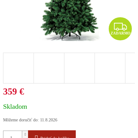
Z
ZADARMO
A
D
A
R
M
359 €
O
Jednotková
Skladom
cena:
Môžeme doručiť do:
11.8.2026