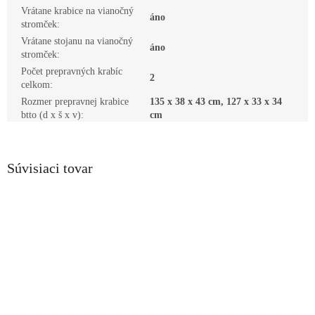
Vrátane krabice na vianočný
áno
stromček
:
Vrátane stojanu na vianočný
áno
stromček
:
Počet prepravných krabíc
2
celkom
:
Rozmer prepravnej krabice
135 x 38 x 43 cm, 127 x 33 x 34
btto (d x š x v)
:
cm
Súvisiaci tovar