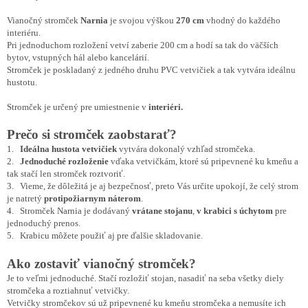
Vianočný stromček
Narnia
je svojou výškou
270 cm
vhodný do každého
interiéru.
Pri jednoduchom rozložení vetví zaberie 200 cm a hodí sa tak do väčších
bytov, vstupných hál alebo kancelárií.
Stromček je poskladaný z jedného druhu PVC vetvičiek a tak vytvára ideálnu
hustotu.
Stromček je určený pre umiestnenie v
interiéri.
Prečo si stromček zaobstarať?
1.
Ideálna hustota vetvičiek
vytvára dokonalý vzhľad stromčeka.
2.
Jednoduché rozloženie
vďaka vetvičkám, ktoré sú pripevnené ku kmeňu a
tak stačí len stromček roztvoriť.
3. Vieme, že dôležitá je aj bezpečnosť, preto Vás určite upokojí, že celý strom
je natretý
protipožiarnym náterom
.
4. Stromček Narnia je dodávaný
vrátane stojanu
,
v krabici s úchytom
pre
jednoduchý prenos.
5. Krabicu môžete použiť aj pre ďalšie skladovanie.
Ako zostaviť vianočný stromček?
Je to veľmi jednoduché. Stačí rozložiť stojan, nasadiť na seba všetky diely
stromčeka a roztiahnuť vetvičky.
Vetvičky stromčekov sú už pripevnené ku kmeňu stromčeka a nemusíte ich