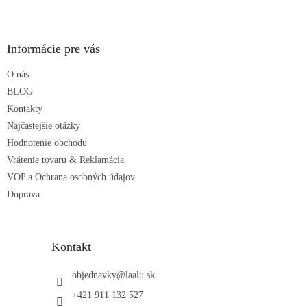
Z
á
p
ä
Informácie pre vás
t
O nás
i
e
BLOG
Kontakty
Najčastejšie otázky
Hodnotenie obchodu
Vrátenie tovaru & Reklamácia
VOP a Ochrana osobných údajov
Doprava
Kontakt
objednavky
@
laalu.sk
+421 911 132 527