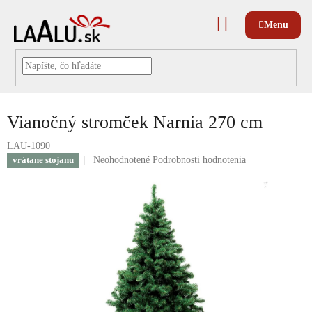
Prejsť
na
NÁKUPNÝ
obsah
KOŠÍK
Vianočný stromček Narnia 270 cm
LAU-1090
Priemerné
vrátane stojanu
Neohodnotené
Podrobnosti hodnotenia
hodnotenie
produktu
je
0,0
z
5
hviezdičiek.