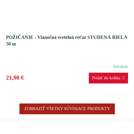
POŽIČANIE - Vianočná svetelná reťaz STUDENÁ BIELA
​​50 m
Skladom
21,90 €
ZOBRAZIŤ VŠETKY SÚVISIACE PRODUKTY
Z
á