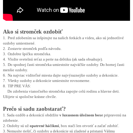
Ako si stromček ozdobiť
1. Pred zdobením sa inšpirujte na našich fotkách a videu, ako sú jednotlivé
ozdoby umiestnené.
2. Zostavte stromček podľa návodu.
3. Ozdobte špičku stromčeka.
4. Vložte svetelnú reťaz a perie na drôtiku (ak sada obsahuje).
5. Do spodnej časti stromčeka umiestnite najväčšie ozdoby. Do hornej časti
menšie ozdoby.
6. Na najviac viditeľné miesta dajte najvýraznejšie ozdoby a dekorácie.
7. Všetky ozdoby a dekorácie umiestnite rovnomerne.
8. TIP PRE VÁS:
Do zdobenia vianočného stromčeka zapojte celú rodinu a hlavne deti.
Užijete si spoločne krásne chvíle.
Prečo si sadu zaobstarať?
1. Sada ozdôb a dekorácií obdržíte
v luxusnom úložnom boxe
pripravenú na
zdobenie.
2. Ozdoby sú už
opatrené háčikmi
, box stačí len otvoriť a začať zdobiť.
3. Nemusíte riešiť, či ozdoby a dekorácie sú zladené a pristanú Vášmu