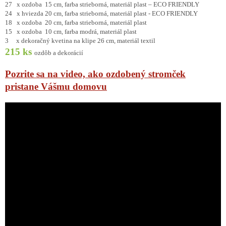
27 x ozdoba 15 cm, farba strieborná, materiál plast – ECO FRIENDLY
24 x hviezda 20 cm, farba strieborná, materiál plast - ECO FRIENDLY
18 x ozdoba 20 cm, farba strieborná, materiál plast
15 x ozdoba 10 cm, farba modrá, materiál plast
3 x dekoračný kvetina na klipe 26 cm, materiál textil
215 ks
ozdôb a dekorácií
Pozrite sa na video, ako ozdobený stromček
pristane Vášmu domovu