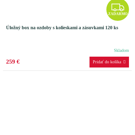
Z
ZADARMO
A
Úložný box na ozdoby s kolieskami a zásuvkami 120 ks
D
A
Skladom
R
259 €
M
O