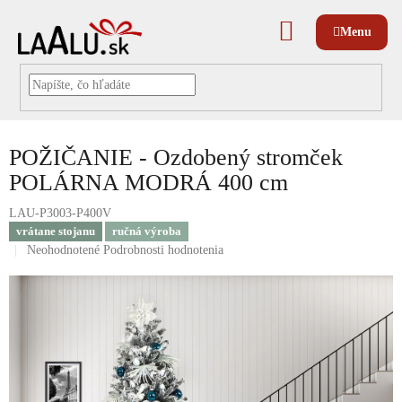
Prejsť
na
NÁKUPNÝ
obsah
KOŠÍK
POŽIČANIE - Ozdobený stromček
POLÁRNA MODRÁ 400 cm
LAU-P3003-P400V
vrátane stojanu
ručná výroba
Priemerné
Neohodnotené
Podrobnosti hodnotenia
hodnotenie
produktu
je
0,0
z
5
hviezdičiek.