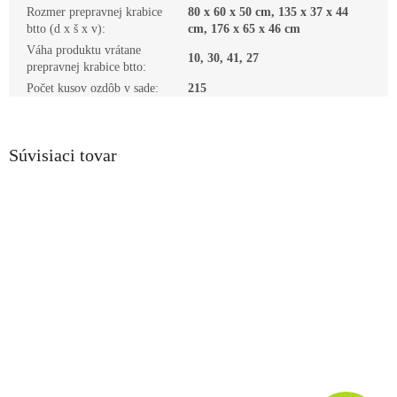
Rozmer prepravnej krabice
80 x 60 x 50 cm, 135 x 37 x 44
btto (d x š x v)
:
cm, 176 x 65 x 46 cm
Váha produktu vrátane
10, 30, 41, 27
prepravnej krabice btto
:
Počet kusov ozdôb v sade
:
215
Súvisiaci tovar