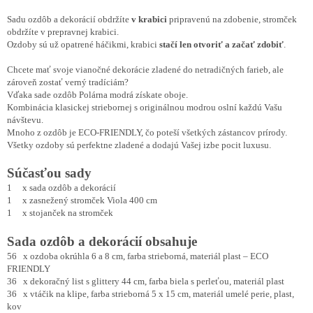
Sadu ozdôb a dekorácií obdržíte
v krabici
pripravenú na zdobenie, stromček
obdržíte v prepravnej krabici.
Ozdoby sú už opatrené háčikmi, krabici
stačí len otvoriť a začať zdobiť
.
Chcete mať svoje vianočné dekorácie zladené do netradičných farieb, ale
zároveň zostať verný tradíciám?
Vďaka sade ozdôb Polárna modrá získate oboje.
Kombinácia klasickej striebornej s originálnou modrou oslní každú Vašu
návštevu.
Mnoho z ozdôb je ECO-FRIENDLY, čo poteší všetkých zástancov prírody.
Všetky ozdoby sú perfektne zladené a dodajú Vašej izbe pocit luxusu.
Súčasťou sady
1 x sada ozdôb a dekorácií
1 x zasnežený stromček Viola 400 cm
1 x stojanček na stromček
Sada ozdôb a dekorácií obsahuje
56 x ozdoba okrúhla 6 a 8 cm, farba strieborná, materiál plast – ECO
FRIENDLY
36 x dekoračný list s glittery 44 cm, farba biela s perleťou, materiál plast
36 x vtáčik na klipe, farba strieborná 5 x 15 cm, materiál umelé perie, plast,
kov