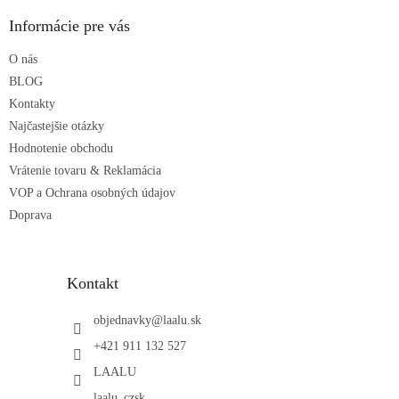
p
ä
Informácie pre vás
t
O nás
i
e
BLOG
Kontakty
Najčastejšie otázky
Hodnotenie obchodu
Vrátenie tovaru & Reklamácia
VOP a Ochrana osobných údajov
Doprava
Kontakt
objednavky
@
laalu.sk
+421 911 132 527
LAALU
laalu_czsk