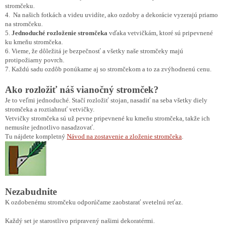
stromčeku.
4. Na našich fotkách a videu uvidíte, ako ozdoby a dekorácie vyzerajú priamo
na stromčeku.
5.
Jednoduché rozloženie stromčeka
vďaka vetvičkám, ktoré sú pripevnené
ku kmeňu stromčeka.
6. Vieme, že dôležitá je bezpečnosť a všetky naše stromčeky majú
protipožiarny povrch.
7. Každú sadu ozdôb ponúkame aj so stromčekom a to za zvýhodnenú cenu.
Ako rozložiť náš vianočný stromček?
Je to veľmi jednoduché. Stačí rozložiť stojan, nasadiť na seba všetky diely
stromčeka a roztiahnuť vetvičky.
Vetvičky stromčeka sú už pevne pripevnené ku kmeňu stromčeka, takže ich
nemusíte jednotlivo nasadzovať.
Tu nájdete kompletný
Návod na zostavenie a zloženie stromčeka
.
Nezabudnite
K ozdobenému stromčeku odporúčame zaobstarať svetelnú reťaz.
Každý set je starostlivo pripravený našimi dekoratérmi.