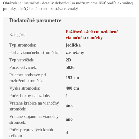
Obrázok je ilustračný - detaily dekorácií sa môžu mierne líšiť podľa aktuálnej
ponuky, ale štýl celého setu zostáva rovnaký.
Dodatočné parametre
Požičovňa-400 cm ozdobené
Kategória
:
vianočné stromčeky
Typ stromčeka
:
jedlička
Farba vianočného stromčeka
:
zasnežený
Typ vetvičiek
:
2D
Počet vetvičiek
:
5826
Priemer podstavy pri
193 cm
rozložení stromčeka
:
Výška stromčeka
:
400 cm
Počet boxov na ozdoby
:
1
Vrátane krabice na vianočný
áno
stromček
:
Vrátane stojanu na vianočný
áno
stromček
:
Počet prepravných krabíc
4
celkom
: