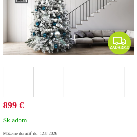
Z
ZADARMO
A
D
A
R
M
899 €
O
Jednotková
Skladom
cena:
Môžeme doručiť do:
12.8.2026