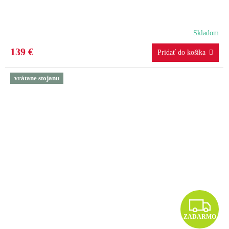
Skladom
139 €
vrátane stojanu
Z
ZADARMO
A