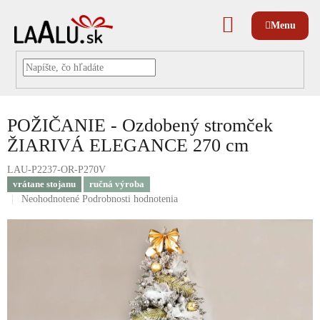
Prejsť
na
NÁKUPNÝ
obsah
KOŠÍK
POŽIČANIE - Ozdobený stromček
ŽIARIVÁ ELEGANCE 270 cm
LAU-P2237-OR-P270V
vrátane stojanu
ručná výroba
Priemerné
Neohodnotené
Podrobnosti hodnotenia
hodnotenie
produktu
je
0,0
z
5
hviezdičiek.