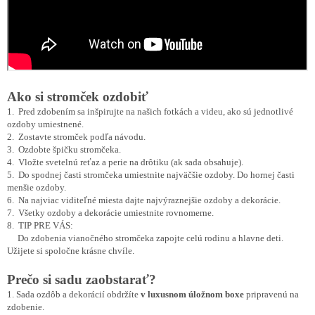
Ako si stromček ozdobiť
1. Pred zdobením sa inšpirujte na našich fotkách a videu, ako sú jednotlivé
ozdoby umiestnené.
2. Zostavte stromček podľa návodu.
3. Ozdobte špičku stromčeka.
4. Vložte svetelnú reťaz a perie na drôtiku (ak sada obsahuje).
5. Do spodnej časti stromčeka umiestnite najväčšie ozdoby. Do hornej časti
menšie ozdoby.
6. Na najviac viditeľné miesta dajte najvýraznejšie ozdoby a dekorácie.
7. Všetky ozdoby a dekorácie umiestnite rovnomerne.
8. TIP PRE VÁS:
Do zdobenia vianočného stromčeka zapojte celú rodinu a hlavne deti.
Užijete si spoločne krásne chvíle.
Prečo si sadu zaobstarať?
1. Sada ozdôb a dekorácií obdržíte
v luxusnom úložnom boxe
pripravenú na
zdobenie.