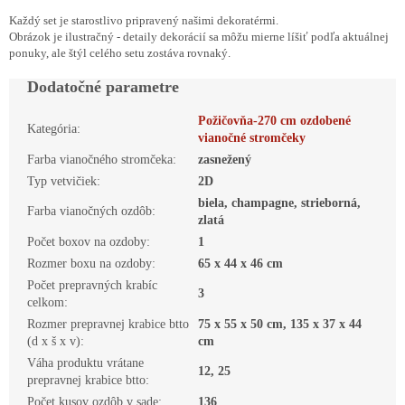
Každý set je starostlivo pripravený našimi dekoratérmi.
Obrázok je ilustračný - detaily dekorácií sa môžu mierne líšiť podľa aktuálnej
ponuky, ale štýl celého setu zostáva rovnaký.
Dodatočné parametre
Požičovňa-270 cm ozdobené
Kategória
:
vianočné stromčeky
Farba vianočného stromčeka
:
zasnežený
Typ vetvičiek
:
2D
biela, champagne, strieborná,
Farba vianočných ozdôb
:
zlatá
Počet boxov na ozdoby
:
1
Rozmer boxu na ozdoby
:
65 x 44 x 46 cm
Počet prepravných krabíc
3
celkom
:
Rozmer prepravnej krabice btto
75 x 55 x 50 cm, 135 x 37 x 44
(d x š x v)
:
cm
Váha produktu vrátane
12, 25
prepravnej krabice btto
:
Počet kusov ozdôb v sade
:
136