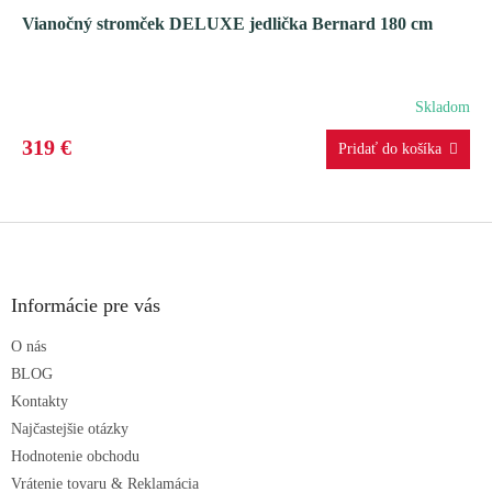
Vianočný stromček DELUXE jedlička Bernard 180 cm
D
A
Skladom
R
319 €
M
O
Z
á
p
ä
Informácie pre vás
t
O nás
i
e
BLOG
Kontakty
Najčastejšie otázky
Hodnotenie obchodu
Vrátenie tovaru & Reklamácia