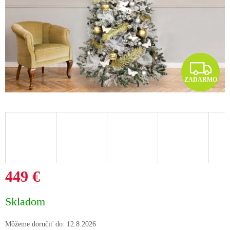
Z
ZADARMO
A
D
A
R
M
449 €
O
Jednotková
Skladom
cena:
Môžeme doručiť do:
12.8.2026