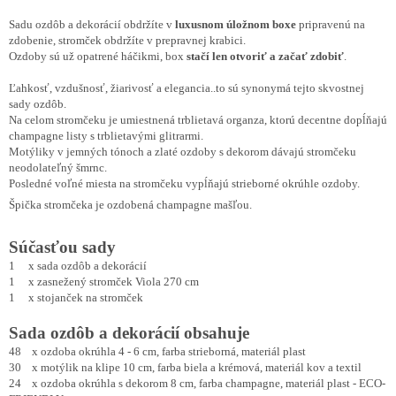
Sadu ozdôb a dekorácií obdržíte v
luxusnom úložnom boxe
pripravenú na
zdobenie, stromček obdržíte v prepravnej krabici.
Ozdoby sú už opatrené háčikmi, box
stačí len otvoriť a začať zdobiť
.
Ľahkosť, vzdušnosť, žiarivosť a elegancia..to sú synonymá tejto skvostnej
sady ozdôb.
Na celom stromčeku je umiestnená trblietavá organza, ktorú decentne dopĺňajú
champagne listy s trblietavými glitrarmi.
Motýliky v jemných tónoch a zlaté ozdoby s dekorom dávajú stromčeku
neodolateľný šmrnc.
Posledné voľné miesta na stromčeku vypĺňajú strieborné okrúhle ozdoby.
Špička stromčeka je ozdobená champagne mašľou.
Súčasťou sady
1 x sada ozdôb a dekorácií
1 x zasnežený stromček Viola 270 cm
1 x stojanček na stromček
Sada ozdôb a dekorácií obsahuje
48 x ozdoba okrúhla 4 - 6 cm, farba strieborná, materiál plast
30 x motýlik na klipe 10 cm, farba biela a krémová, materiál kov a textil
24 x ozdoba okrúhla s dekorom 8 cm, farba champagne, materiál plast - ECO-