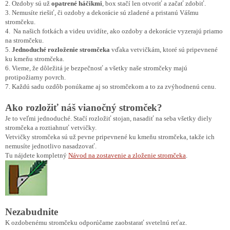
2. Ozdoby sú už
opatrené háčikmi
, box stačí len otvoriť a začať zdobiť.
3. Nemusíte riešiť, či ozdoby a dekorácie sú zladené a pristanú Vášmu
stromčeku.
4. Na našich fotkách a videu uvidíte, ako ozdoby a dekorácie vyzerajú priamo
na stromčeku.
5.
Jednoduché rozloženie stromčeka
vďaka vetvičkám, ktoré sú pripevnené
ku kmeňu stromčeka.
6. Vieme, že dôležitá je bezpečnosť a všetky naše stromčeky majú
protipožiarny povrch.
7. Každú sadu ozdôb ponúkame aj so stromčekom a to za zvýhodnenú cenu.
Ako rozložiť náš vianočný stromček?
Je to veľmi jednoduché. Stačí rozložiť stojan, nasadiť na seba všetky diely
stromčeka a roztiahnuť vetvičky.
Vetvičky stromčeka sú už pevne pripevnené ku kmeňu stromčeka, takže ich
nemusíte jednotlivo nasadzovať.
Tu nájdete kompletný
Návod na zostavenie a zloženie stromčeka
.
Nezabudnite
K ozdobenému stromčeku odporúčame zaobstarať svetelnú reťaz.