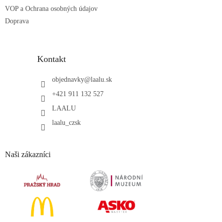
VOP a Ochrana osobných údajov
Doprava
Kontakt
objednavky
@
laalu.sk
+421 911 132 527
LAALU
laalu_czsk
Naši zákazníci