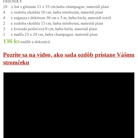
FRIENDLY
20 x list s glitrami 11 x 55 cm,farba champagne, materiál plast
4 x ozdoba okrúhla 10 cm, farba strieborná, materiál plast
4 x organza s dekórom 30 cm x 5 m, farba biela, materiál textil
2 x ozdoba okrúhla 15 cm, farba strieborná, materiál plast
3 x hviezda perleťová 8 cm, farba biela, materiál plast
1 x mašľa 23 x 29 cm, farba champagne, materiál plast
136 ks
ozdôb a dekorácií
Pozrite sa na video, ako sada ozdôb pristane Vášmu
stromčeku