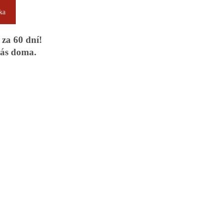
ka
 za 60 dní!
Vás doma.