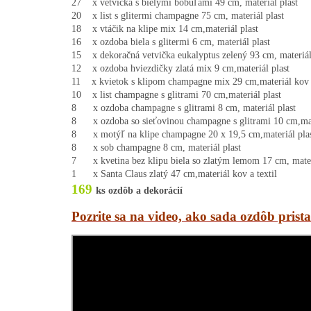
27    x vetvička s bielymi bobuľami 49 cm, materiál plast

20    x list s glitermi champagne 75 cm, materiál plast

18    x vtáčik na klipe mix 14 cm,materiál plast

16    x ozdoba biela s glitermi 6 cm, materiál plast

15    x dekoračná vetvička eukalyptus zelený 93 cm, materiál 
12    x ozdoba hviezdičky zlatá mix 9 cm,materiál plast

11    x kvietok s klipom champagne mix 29 cm,materiál kov a 
10    x list champagne s glitrami 70 cm,materiál plast

8      x ozdoba champagne s glitrami 8 cm, materiál plast

8      x ozdoba so sieťovinou champagne s glitrami 10 cm,mate
8      x motýľ na klipe champagne 20 x 19,5 cm,materiál plas
8      x sob champagne 8 cm, materiál plast

7      x kvetina bez klipu biela so zlatým lemom 17 cm, materi
169
ks
 ozdôb a dekorácií
Pozrite sa na video, ako sada ozdôb pris