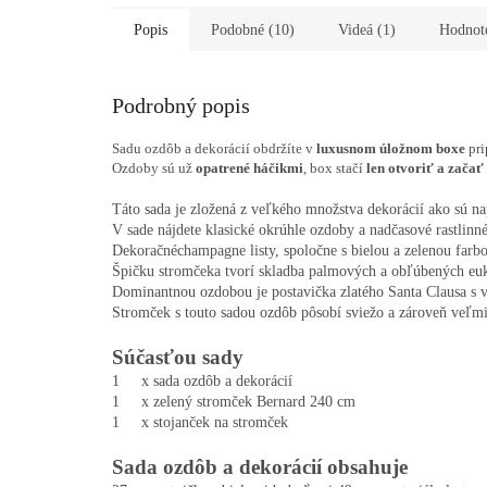
Popis
Podobné (10)
Videá (1)
Hodnot
Podrobný popis
Sadu ozdôb a dekorácií obdržíte v
luxusnom úložnom boxe
pri
Ozdoby sú už
opatrené háčikmi
, box stačí
len otvoriť a začať
Táto sada je zložená z veľkého množstva dekorácií ako sú nap
V sade nájdete klasické okrúhle ozdoby a nadčasové rastlinné
Dekoračné
champagne listy, spoločne s bielou a zelenou far
Špičku stromčeka tvorí skladba palmových a obľúbených euka
Dominantnou ozdobou je postavička zlatého Santa Clausa s v
Stromček s touto sadou ozdôb pôsobí sviežo a zároveň veľmi
Súčasťou sady
1     x sada ozdôb a dekorácií
1     x zelený stromček Bernard 240 cm
1     x stojanček na stromček
Sada ozdôb a dekorácií obsahuje