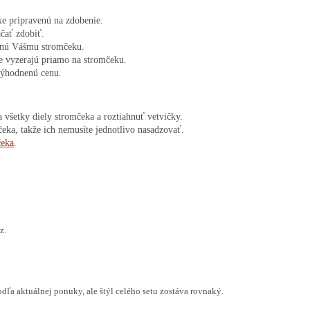
e pripravenú na zdobenie.

čať zdobiť.

tanú Vášmu stromčeku.

e vyzerajú priamo na stromčeku.

a všetky diely stromčeka a roztiahnuť vetvičky.
ka, takže ich nemusíte jednotlivo nasadzovať.
čeka
.
z.
odľa aktuálnej ponuky, ale štýl celého setu zostáva rovnaký.