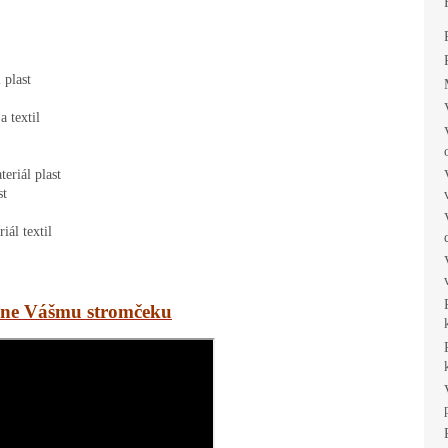
plast

textil

riál plast

t

ál textil

tane Vášmu stromčeku
ZĽAVA 10 %