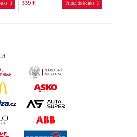
339 €
íci