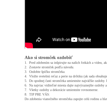
Ako si stromček ozdobiť
1.  Pred zdobením sa inšpirujte na našich fotkách a videu, a
2.  Zostavte stromček podľa návodu.

3.  Ozdobte špičku stromčeka.

4.  Vložte svetelnú reťaz a perie na drôtiku (ak sada obsahuje)
5.  Do spodnej časti stromčeka umiestnite najväčšie ozdoby. 
6.  Na najviac viditeľné miesta dajte najvýraznejšie ozdoby a 
7.  Všetky ozdoby a dekorácie umiestnite rovnomerne.

8.  TIP PRE VÁS:

Do zdobenia vianočného stromčeka zapojte celú rodinu a hlavn