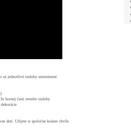
Prihláste sa k odberu a
získajte
10 % zľavu
na
Váš prvý nákup.
Odoberať novinky
ko sú jednotlivé ozdoby umiestnené.

Prečítajte si naše
Zásady
spracúvania osobných údajov
.

Do hornej časti menšie ozdoby.

dekorácie.

e deti. Užijete si spoločne krásne chvíle.
