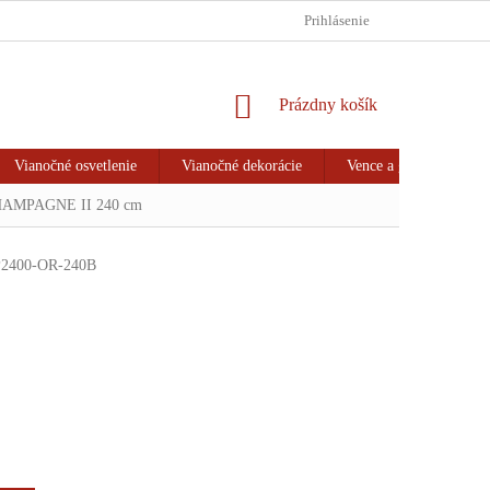
HODNOTENIE OBCHODU
VRÁTENIE TOVARU & REKLAMÁCIA
Prihlásenie
NÁKUPNÝ
Prázdny košík
KOŠÍK
Vianočné osvetlenie
Vianočné dekorácie
Vence a girlandy
HAMPAGNE II 240 cm
2400-OR-240B