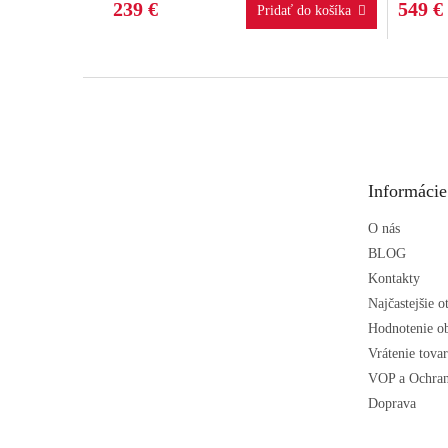
239 €
549 €
Z
á
p
ä
t
Informácie
i
e
O nás
BLOG
Kontakty
Najčastejšie o
Hodnotenie o
Vrátenie tova
VOP a Ochran
Doprava