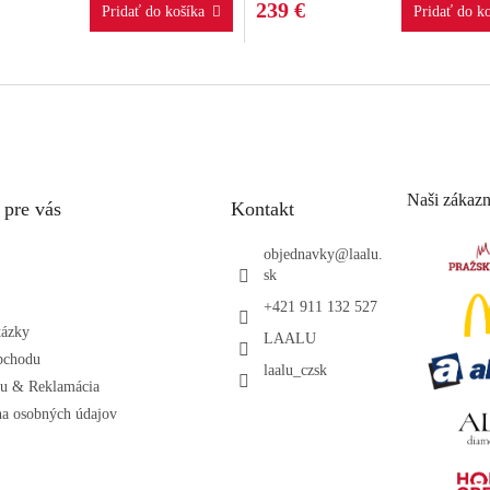
239 €
Naši zákazn
 pre vás
Kontakt
objednavky
@
laalu.
sk
+421 911 132 527
tázky
LAALU
bchodu
laalu_czsk
ru & Reklamácia
a osobných údajov