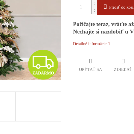
Pridať do koší
Požičajte teraz, vráťte až
Nechajte si nazdobiť u 
Detailné informácie
Z
OPÝTAŤ SA
ZDIEĽAŤ
ZADARMO
A
D
A