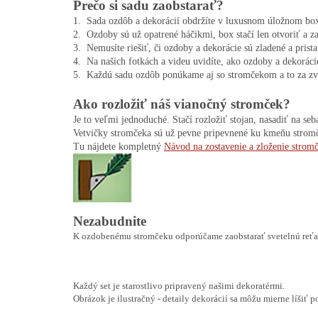
Prečo si sadu zaobstarať?
1.  Sada ozdôb a dekorácií obdržíte v luxusnom úložnom box
2.  Ozdoby sú už opatrené háčikmi, box stačí len otvoriť a za
3.  Nemusíte riešiť, či ozdoby a dekorácie sú zladené a pris
4.  Na našich fotkách a videu uvidíte, ako ozdoby a dekoráci
Ako rozložiť náš vianočný stromček?
Je to veľmi jednoduché. Stačí rozložiť stojan, nasadiť na seb
Vetvičky stromčeka sú už pevne pripevnené ku kmeňu stromče
Tu nájdete kompletný 
Návod na zostavenie a zloženie strom
Nezabudnite
K ozdobenému stromčeku odporúčame zaobstarať svetelnú reťa
Každý set je starostlivo pripravený našimi dekoratérmi.
Obrázok je ilustračný - detaily dekorácií sa môžu mierne líšiť p