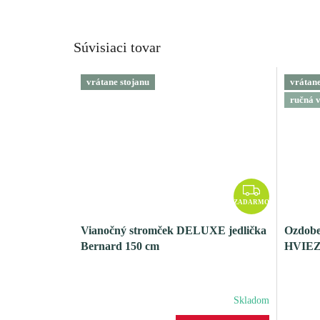
Súvisiaci tovar
vrátane stojanu
vrátane
ručná 
Z
A
ZADARMO
D
Vianočný stromček DELUXE jedlička
Ozdob
A
Bernard 150 cm
HVIEZ
R
M
O
Skladom