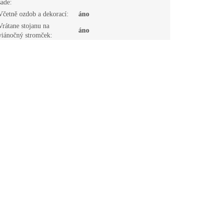
sade
:
Včetně ozdob a dekorací
:
áno
Vrátane stojanu na
áno
viánočný stromček
: