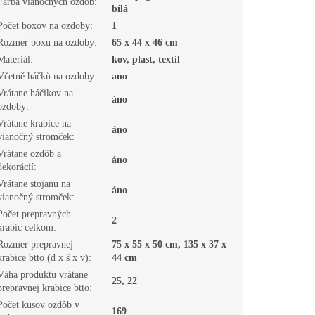
Farba vianočných ozdôb
:
bílá
Počet boxov na ozdoby
:
1
Rozmer boxu na ozdoby
:
65 x 44 x 46 cm
Materiál
:
kov, plast, textil
Včetně háčků na ozdoby
:
ano
Vrátane háčikov na
áno
ozdoby
:
Vrátane krabice na
áno
vianočný stromček
:
Vrátane ozdôb a
áno
dekorácií
:
Vrátane stojanu na
áno
vianočný stromček
:
Počet prepravných
2
krabíc celkom
:
Rozmer prepravnej
75 x 55 x 50 cm, 135 x 37 x
krabice btto (d x š x v)
:
44 cm
Váha produktu vrátane
25, 22
prepravnej krabice btto
:
Počet kusov ozdôb v
169