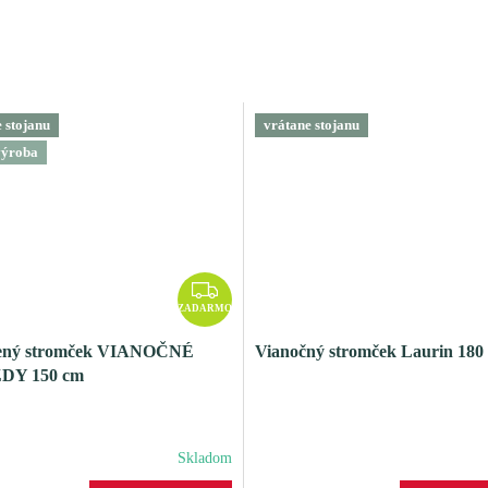
 stojanu
vrátane stojanu
výroba
Z
A
ZADARMO
D
ený stromček VIANOČNÉ
Vianočný stromček Laurin 180
A
DY 150 cm
R
M
O
Skladom