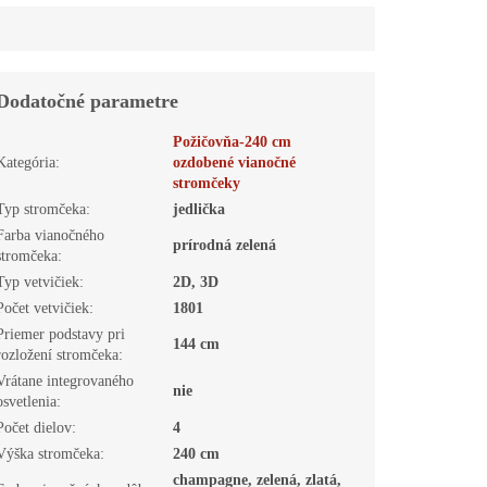
Dodatočné parametre
Požičovňa-240 cm
Kategória
:
ozdobené vianočné
stromčeky
Typ stromčeka
:
jedlička
Farba vianočného
prírodná zelená
stromčeka
:
Typ vetvičiek
:
2D, 3D
Počet vetvičiek
:
1801
Priemer podstavy pri
144 cm
rozložení stromčeka
:
Vrátane integrovaného
nie
osvetlenia
:
Počet dielov
:
4
Výška stromčeka
:
240 cm
champagne, zelená, zlatá,