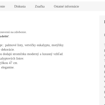
R
enie
Diskusia
Značka
Ostatné informácie
M
pravenú na zdobenie.
O
 zdobiť
.
r.: palmové listy, vetvičky eukalyptu, motýliky.

 dekorácie.

bou dodajú stromčeku moderný a luxusný vzhľad.

lyptových listov.

ýškou 47 cm.

 elegantne.