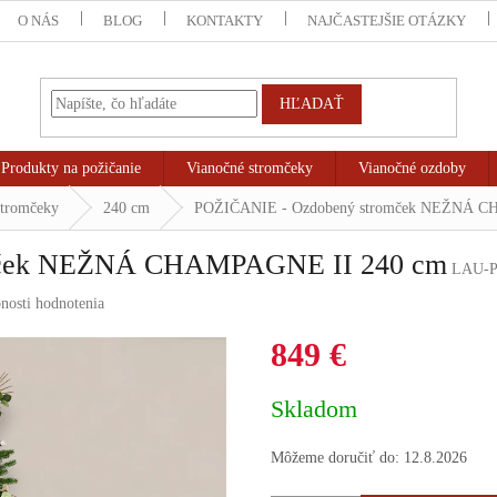
O NÁS
BLOG
KONTAKTY
NAJČASTEJŠIE OTÁZKY
HĽADAŤ
Produkty na požičanie
Vianočné stromčeky
Vianočné ozdoby
stromčeky
240 cm
POŽIČANIE - Ozdobený stromček NEŽNÁ C
mček NEŽNÁ CHAMPAGNE II 240 cm
LAU-P
nosti hodnotenia
849 €
Jednotková
Skladom
cena:
Môžeme doručiť do:
12.8.2026