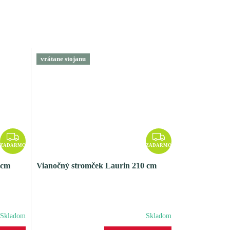
vrátane stojanu
Z
Z
A
A
ZADARMO
ZADARMO
D
D
 cm
Vianočný stromček Laurin 210 cm
A
A
R
R
M
M
O
O
Skladom
Skladom