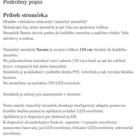
Podrobný popis
Príbeh stromčeka
Hľadáte vzhľadovo dokonalý vianočný stromček?
Nestrácajte čas, tento stromček je pre Vás tou správnou voľbou.
Stromček Narnia skvelo padne do každého interiéru a nadchne všetky Vaše
návštevy a rodinu.
Vianočný stromček
Narnia
je svojou výškou
210 cm
vhodný do každého
interiéru.
Pri jednoduchom rozložení vetví zaberie 150 cm a hodí sa tak do väčších
bytov, vstupných hál alebo kancelárií.
Stromček je poskladaný z jedného druhu PVC vetvičiek a tak vytvára ideálnu
hustotu.
Na stromčeku sa nachádza 350 LED svetielok.
Stromček je určený pre umiestnenie v interiéri.
Tento umelý vianočný stromček obsahuje inteligentný adaptér, pomocou
ktorého možno pomocou aplikácie ovládať LED osvetlenie.
Aplikácia je k dispozícii pre Android aj iOS.
K dispozícii sú nasledujúce funkcie: zapnutie / vypnutie osvetlenia,
nastavenie časovača, jas LED osvetlenie, blikanie LED osvetlenie, sekvenčné
osvetlenie.