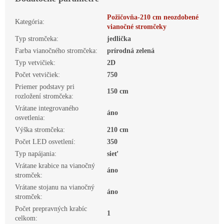
Požičovňa-210 cm neozdobené
Kategória
:
vianočné stromčeky
Typ stromčeka
:
jedlička
Farba vianočného stromčeka
:
prírodná zelená
Typ vetvičiek
:
2D
Počet vetvičiek
:
750
Priemer podstavy pri
150 cm
rozložení stromčeka
:
Vrátane integrovaného
áno
osvetlenia
:
Výška stromčeka
:
210 cm
Počet LED osvetlení
:
350
Typ napájania
:
sieť
Vrátane krabice na vianočný
áno
stromček
:
Vrátane stojanu na vianočný
áno
stromček
:
Počet prepravných krabíc
1
celkom
: