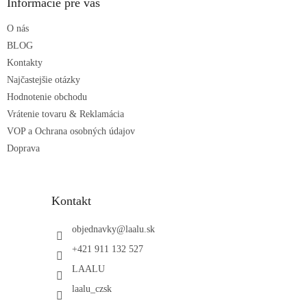
ä
Informácie pre vás
t
O nás
i
e
BLOG
Kontakty
Najčastejšie otázky
Hodnotenie obchodu
Vrátenie tovaru & Reklamácia
VOP a Ochrana osobných údajov
Doprava
Kontakt
objednavky
@
laalu.sk
+421 911 132 527
LAALU
laalu_czsk