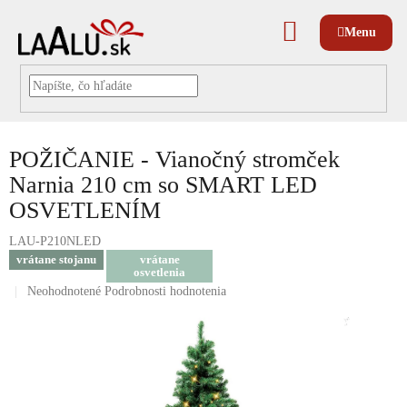
Prejsť
na
NÁKUPNÝ
obsah
KOŠÍK
POŽIČANIE - Vianočný stromček
Narnia 210 cm so SMART LED
OSVETLENÍM
LAU-P210NLED
vrátane stojanu
vrátane
osvetlenia
Priemerné
Neohodnotené
Podrobnosti hodnotenia
hodnotenie
produktu
je
0,0
z
5