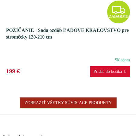
Z
ZADARMO
A
POŽIČANIE - Sada ozdôb ĽADOVÉ KRÁĽOVSTVO pre
D
stromčeky 120-210 cm
A
R
Skladom
M
199 €
O
ZOBRAZIŤ VŠETKY SÚVISIACE PRODUKTY
Z
á
p