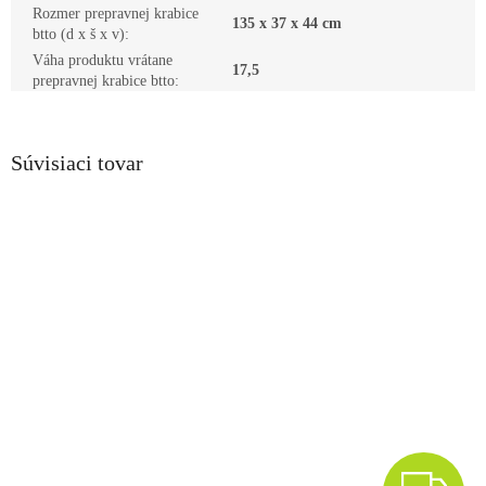
Rozmer prepravnej krabice
135 x 37 x 44 cm
btto (d x š x v)
:
Váha produktu vrátane
17,5
prepravnej krabice btto
:
Súvisiaci tovar
Z