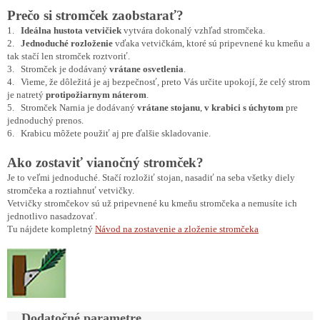
Prečo si stromček zaobstarať?
1.
Ideálna hustota vetvičiek
vytvára dokonalý vzhľad stromčeka.
2.
Jednoduché rozloženie
vďaka vetvičkám, ktoré sú pripevnené ku kmeňu a
tak stačí len stromček roztvoriť.
3. Stromček je dodávaný
vrátane osvetlenia
.
4. Vieme, že dôležitá je aj bezpečnosť, preto Vás určite upokojí, že celý strom
je natretý
protipožiarnym náterom
.
5. Stromček Narnia je dodávaný
vrátane stojanu
,
v krabici s úchytom
pre
jednoduchý prenos.
6. Krabicu môžete použiť aj pre ďalšie skladovanie.
Ako zostaviť vianočný stromček?
Je to veľmi jednoduché. Stačí rozložiť stojan, nasadiť na seba všetky diely
stromčeka a roztiahnuť vetvičky.
Vetvičky stromčekov sú už pripevnené ku kmeňu stromčeka a nemusíte ich
jednotlivo nasadzovať.
Tu nájdete kompletný
Návod na zostavenie a zloženie stromčeka
Dodatočné parametre