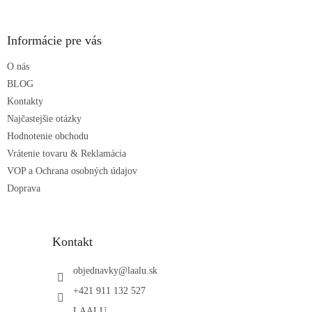
á
p
ä
Informácie pre vás
t
O nás
i
e
BLOG
Kontakty
Najčastejšie otázky
Hodnotenie obchodu
Vrátenie tovaru & Reklamácia
VOP a Ochrana osobných údajov
Doprava
Kontakt
objednavky
@
laalu.sk
+421 911 132 527
LAALU