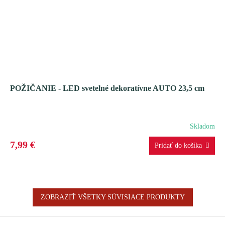
POŽIČANIE - LED svetelné dekoratívne AUTO 23,5 cm
Skladom
7,99 €
ZOBRAZIŤ VŠETKY SÚVISIACE PRODUKTY
Z