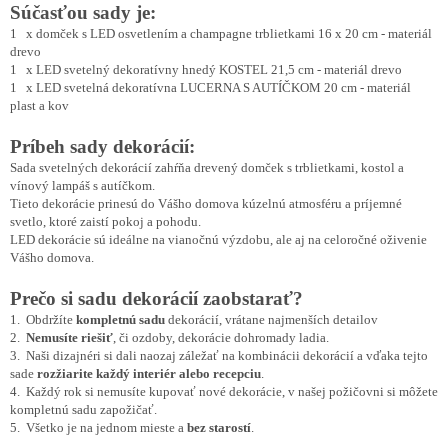
Súčasťou sady je:
1 x domček s LED osvetlením a champagne trblietkami 16 x 20 cm - materiál
drevo
1 x LED svetelný dekoratívny hnedý KOSTEL 21,5 cm - materiál drevo
1 x LED svetelná dekoratívna LUCERNA S AUTÍČKOM 20 cm - materiál
plast a kov
Príbeh sady dekorácií:
Sada svetelných dekorácií zahŕňa drevený domček s trblietkami, kostol a
vínový lampáš s autíčkom.
Tieto dekorácie prinesú do Vášho domova kúzelnú atmosféru a príjemné
svetlo, ktoré zaistí pokoj a pohodu.
LED dekorácie sú ideálne na vianočnú výzdobu, ale aj na celoročné oživenie
Vášho domova.
Prečo si sadu dekorácií zaobstarať?
1. Obdržíte
kompletnú sadu
dekorácií, vrátane najmenších detailov
2.
Nemusíte riešiť
, či ozdoby, dekorácie dohromady ladia.
3. Naši dizajnéri si dali naozaj záležať na kombinácii dekorácií a vďaka tejto
sade
rozžiarite každý interiér alebo recepciu
.
4. Každý rok si nemusíte kupovať nové dekorácie, v našej požičovni si môžete
kompletnú sadu zapožičať.
5. Všetko je na jednom mieste a
bez starostí
.