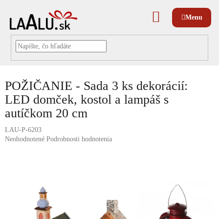
Prejsť
na
NÁKUPNÝ
obsah
KOŠÍK
POŽIČANIE - Sada 3 ks dekorácií:
LED domček, kostol a lampáš s
autíčkom 20 cm
LAU-P-6203
Priemerné
Neohodnotené
Podrobnosti hodnotenia
hodnotenie
produktu
je
0,0
z
5
hviezdičiek.