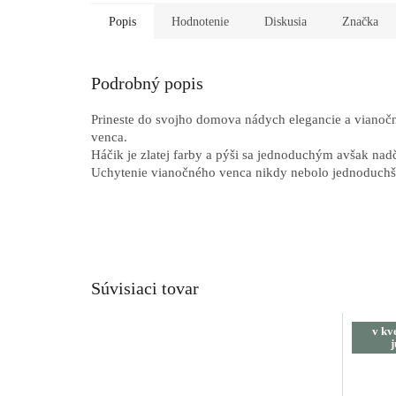
Popis
Hodnotenie
Diskusia
Značka
Podrobný popis
Prineste do svojho domova nádych elegancie a viano
venca.
Háčik je zlatej farby a pýši sa jednoduchým avšak na
Uchytenie vianočného venca nikdy nebolo jednoduchš
Súvisiaci tovar
v kve
j