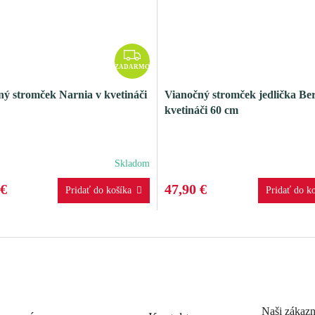
Z
A
ZADARMO
D
ý stromček Narnia v kvetináči
Vianočný stromček jedlička Be
A
kvetináči 60 cm
R
M
O
Skladom
 €
47,90 €
Naši zákazn