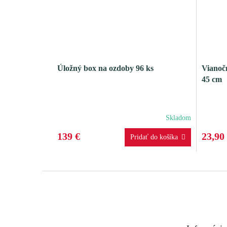
Úložný box na ozdoby 96 ks
Vianočn
45 cm
Skladom
139 €
23,90
Z
á
p
ä
t