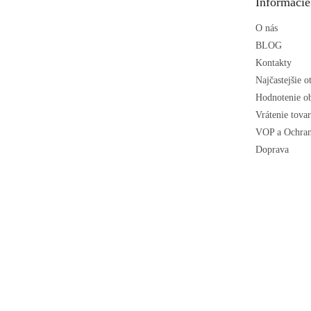
Informácie
i
e
O nás
BLOG
Kontakty
Najčastejšie o
Hodnotenie o
Vrátenie tova
VOP a Ochran
Doprava