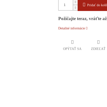
Pridať do koší
Požičajte teraz, vráťte až
Detailné informácie
OPÝTAŤ SA
ZDIEĽAŤ