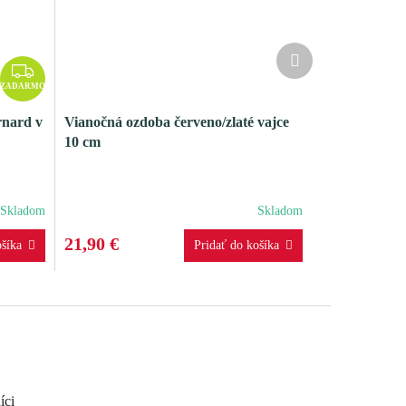
Ďalší
Z
produkt
A
ZADARMO
D
rnard v
Vianočná ozdoba červeno/zlaté vajce
A
10 cm
R
M
O
Skladom
Skladom
21,90 €
íci