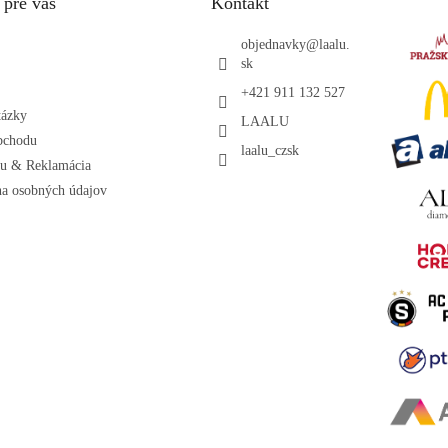
 pre vás
Kontakt
objednavky
@
laalu.
sk
+421 911 132 527
tázky
LAALU
bchodu
laalu_czsk
ru & Reklamácia
a osobných údajov