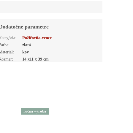
Dodatočné parametre
Kategória
:
Požičovňa-vence
Farba
:
zlatá
Materiál
:
kov
Rozmer
:
14 x11 x 39 cm
ručná výroba