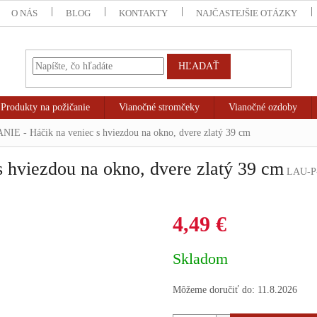
O NÁS
BLOG
KONTAKTY
NAJČASTEJŠIE OTÁZKY
HĽADAŤ
Produkty na požičanie
Vianočné stromčeky
Vianočné ozdoby
IE - Háčik na veniec s hviezdou na okno, dvere zlatý 39 cm
hviezdou na okno, dvere zlatý 39 cm
LAU-P
4,49 €
Jednotková
Skladom
cena:
Môžeme doručiť do:
11.8.2026