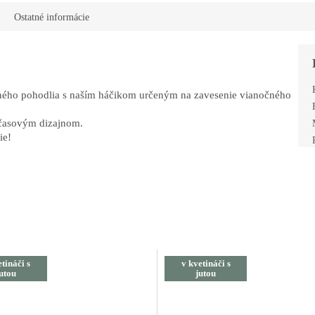
Ostatné informácie
ZĽAVA 10 %
čného pohodlia s naším háčikom určeným na zavesenie vianočného
Prihláste sa k odberu a
dčasovým dizajnom.
získajte
10 % zľavu
na
ie!
Váš prvý nákup.
Odoberať novinky
tináči s
v kvetináči s
utou
jutou
Prečítajte si naše
Zásady
spracúvania osobných údajov