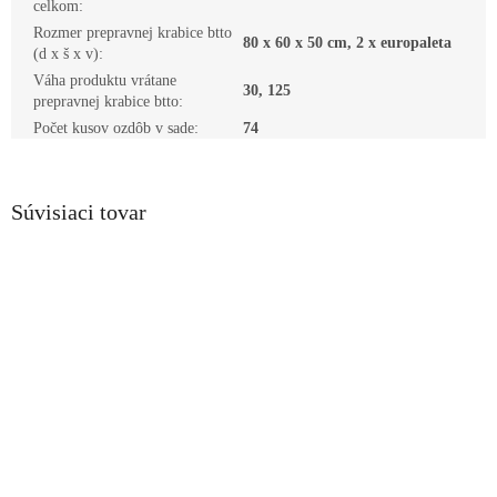
celkom
:
Rozmer prepravnej krabice btto
80 x 60 x 50 cm, 2 x europaleta
(d x š x v)
:
Váha produktu vrátane
30, 125
prepravnej krabice btto
:
Počet kusov ozdôb v sade
:
74
Súvisiaci tovar