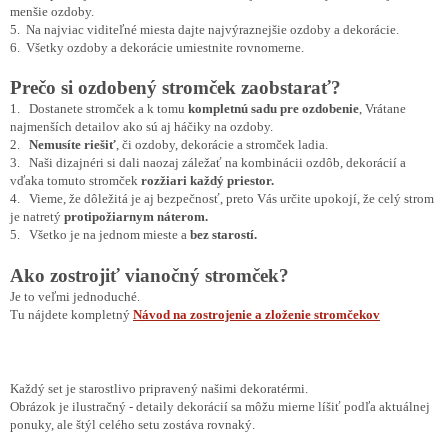
menšie ozdoby.
5. Na najviac viditeľné miesta dajte najvýraznejšie ozdoby a dekorácie.
6. Všetky ozdoby a dekorácie umiestnite rovnomerne.
Prečo si ozdobený stromček zaobstarať?
1. Dostanete stromček a k tomu
kompletnú sadu pre ozdobenie
, Vrátane
najmenších detailov ako sú aj háčiky na ozdoby.
2.
Nemusíte riešiť
, či ozdoby, dekorácie a stromček ladia.
3. Naši dizajnéri si dali naozaj záležať na kombinácii ozdôb, dekorácií a
vďaka tomuto stromček
rozžiari každý
priestor.
4
. Vieme, že dôležitá je aj bezpečnosť, preto Vás určite upokojí, že celý strom
je natretý
protipožiarnym náterom.
5. Všetko je na jednom mieste a
bez starostí.
Ako zostrojiť vianočný stromček?
Je to veľmi jednoduché.
Tu nájdete kompletný
Návod na zostrojenie a zloženie stromčekov
Každý set je starostlivo pripravený našimi dekoratérmi.
Obrázok je ilustračný - detaily dekorácií sa môžu mierne líšiť podľa aktuálnej
ponuky, ale štýl celého setu zostáva rovnaký.