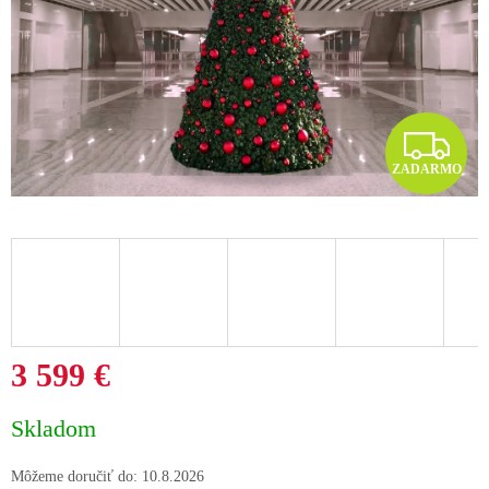
Z
ZADARMO
A
D
A
R
M
3 599 €
O
Jednotková
Skladom
cena:
Môžeme doručiť do:
10.8.2026