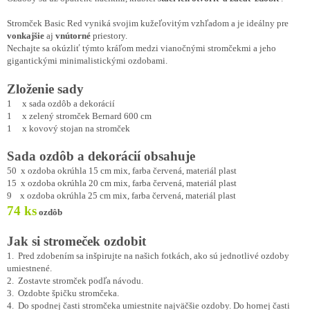
Stromček Basic Red vyniká svojim kužeľovitým vzhľadom a je ideálny pre
vonkajšie
aj
vnútorné
priestory.
Nechajte sa okúzliť týmto kráľom medzi vianočnými stromčekmi a jeho
gigantickými minimalistickými ozdobami.
Zloženie sady
1 x sada ozdôb a dekorácií
1 x zelený stromček Bernard 600 cm
1 x kovový stojan na stromček
Sada ozdôb a dekorácií obsahuje
50 x ozdoba okrúhla 15 cm mix, farba červená, materiál plast
15 x ozdoba okrúhla 20 cm mix, farba červená, materiál plast
9 x ozdoba okrúhla 25 cm mix, farba červená, materiál plast
74 ks
ozdôb
Jak si stromeček ozdobit
1. Pred zdobením sa inšpirujte na našich fotkách, ako sú jednotlivé ozdoby
umiestnené.
2. Zostavte stromček podľa návodu.
3. Ozdobte špičku stromčeka.
4. Do spodnej časti stromčeka umiestnite najväčšie ozdoby. Do hornej časti