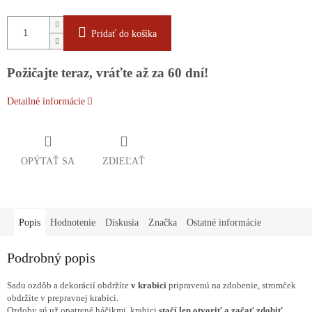
Pridať do košíka
Požičajte teraz, vráťte až za 60 dní!
Detailné informácie
OPÝTAŤ SA
ZDIEĽAŤ
Popis
Hodnotenie
Diskusia
Značka
Ostatné informácie
Podrobný popis
Sadu ozdôb a dekorácií obdržíte
v krabici
pripravenú na zdobenie, stromček
obdržíte v prepravnej krabici.
Ozdoby sú už opatrené háčikmi, krabici
stačí len otvoriť a začať zdobiť
.