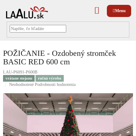
Prejsť
na
NÁKUPNÝ
obsah
KOŠÍK
POŽIČANIE - Ozdobený stromček
BASIC RED 600 cm
LAU-P6091-P600B
vrátane stojanu
ručná výroba
Priemerné
Neohodnotené
Podrobnosti hodnotenia
hodnotenie
produktu
je
0,0
z
5
hviezdičiek.