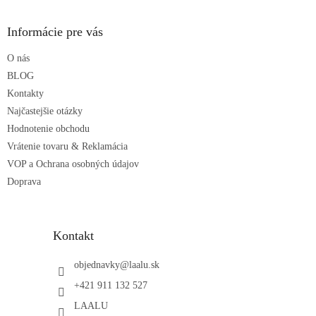
á
p
ä
Informácie pre vás
t
O nás
i
e
BLOG
Kontakty
Najčastejšie otázky
Hodnotenie obchodu
Vrátenie tovaru & Reklamácia
VOP a Ochrana osobných údajov
Doprava
Kontakt
objednavky
@
laalu.sk
+421 911 132 527
LAALU