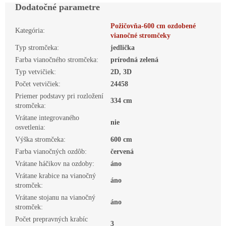
Dodatočné parametre
Požičovňa-600 cm ozdobené
Kategória
:
vianočné stromčeky
Typ stromčeka
:
jedlička
Farba vianočného stromčeka
:
prírodná zelená
Typ vetvičiek
:
2D, 3D
Počet vetvičiek
:
24458
Priemer podstavy pri rozložení
334 cm
stromčeka
:
Vrátane integrovaného
nie
osvetlenia
:
Výška stromčeka
:
600 cm
Farba vianočných ozdôb
:
červená
Vrátane háčikov na ozdoby
:
áno
Vrátane krabice na vianočný
áno
stromček
:
Vrátane stojanu na vianočný
áno
stromček
:
Počet prepravných krabíc
3