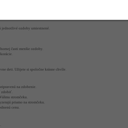
sú jednotlivé ozdoby umiestnené.
 hornej časti menšie ozdoby.
ekorácie.
e deti. Užijete si spoločne krásne chvíle.
pripravenú na zdobenie.
ť zdobiť.
ú Vášmu stromčeku.
vyzerajú priamo na stromčeku.
odnenú cenu.
.