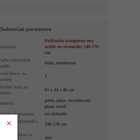
Dodatočné parametre
Požičovňa-kompletné sety
Kategória
:
ozdôb na stromčeky 240-270
cm
Farba vianočných
biela, strieborná
ozdôb
:
Počet boxov na
1
ozdoby
:
Rozmer boxu na
65 x 44 x 46 cm
ozdoby
:
perie, plast, recyklovaný
Materiál
:
plast, textil
Spôsob spracovania
:
eco-friendly
Vhodné na stromček s
240-270 cm
veľkosťou
:
Vrátane háčikov na
áno