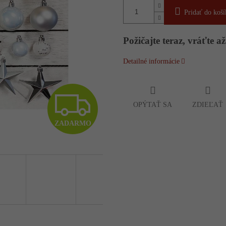
Pridať do koší
Požičajte teraz, vráťte až
Detailné informácie
Z
OPÝTAŤ SA
ZDIEĽAŤ
ZADARMO
A
D
A