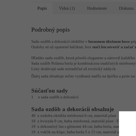
Popis
Videá (1)
Hodnotenie
Diskusia
Podrobný popis
Sadu ozdôb a dekorácií obdržíte v
luxusnom úložnom boxe
pri
Ozdoby sú už opatrené háčikmi, box
stačí len otvoriť a začať
Hľadáte sadu ozdôb, ktorá pôsobí elegantne a zároveň každého 
Sada ozdôb Polárna biela je kombináciou tradičných strieborný
Listy dodávajú sade netradičné až exotický nádych.
Ďalej sada obsahuje ručne vyrábanú mašľu na špičku a perie na
Súčasťou sady
1 x sada ozdôb a dekorácií
Sada ozdôb a dekorácií obsahuje
40 x ozdoba okrúhla strieborná 6 cm, materiál plast
18 x hviezda 9 cm, farba strieborná, materiál plast - ECO FRI
19 x dekoračný list s glittermi 44 cm, farba biela, materiál plast
19 x vtáčik na klipe, farba biela 5 x 15 cm, materiál umelé perie