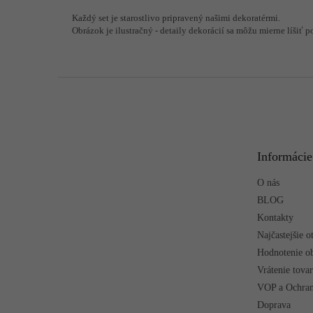
Každý set je starostlivo pripravený našimi dekoratérmi.
Obrázok je ilustračný - detaily dekorácií sa môžu mierne líšiť p
Z
á
p
ä
t
Informácie
i
e
O nás
BLOG
Kontakty
Najčastejšie o
Hodnotenie o
Vrátenie tova
VOP a Ochran
Doprava