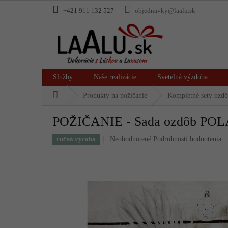
Prejsť
+421 911 132 527
objednavky@laalu.sk
na
obsah
Služby
Naše realizácie
Svetelná výzdoba
Domov
Produkty na požičanie
Kompletné sety ozd
POŽIČANIE - Sada ozdôb POL
Priemerné
ručná výroba
Neohodnotené
Podrobnosti hodnotenia
hodnotenie
produktu
je
0,0
z
5
hviezdičiek.