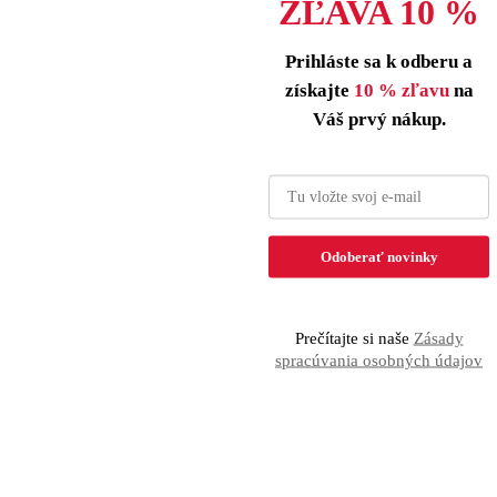
ZĽAVA 10 %
Prihláste sa k odberu a
získajte
10 % zľavu
na
Váš prvý nákup.
tane Vášmu stromčeku
Odoberať novinky
Prečítajte si naše
Zásady
spracúvania osobných údajov