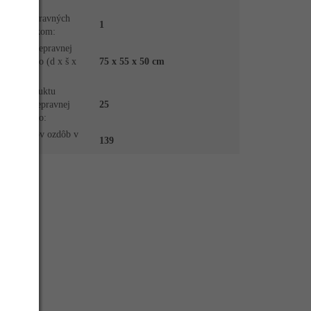
ozdoby
:
Počet prepravných
1
krabíc celkom
:
Rozmer prepravnej
krabice btto (d x š x
75 x 55 x 50 cm
v)
:
Váha produktu
vrátane prepravnej
25
krabice btto
:
Počet kusov ozdôb v
139
sade
: