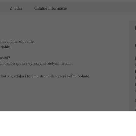
R
Značka
Ostatné informácie
M
pravenú na zdobenie.
O
 zdobiť
.
oslní?
ch ozdôb spolu s výraznými bielymi listami.
 drôtiku, vďaka ktorému stromček vyzerá veľmi bohato.
ENDLY
, plast, kov