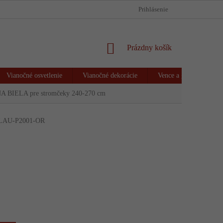
HODNOTENIE OBCHODU
VRÁTENIE TOVARU & REKLAMÁCIA
Prihlásenie
NÁKUPNÝ
Prázdny košík
KOŠÍK
Vianočné osvetlenie
Vianočné dekorácie
Vence a girlandy
 BIELA pre stromčeky 240-270 cm
LAU-P2001-OR