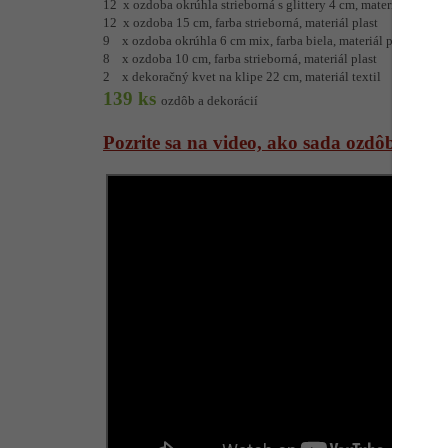
12 x ozdoba okrúhla strieborná s glittery 4 cm, materiál plast
12 x ozdoba 15 cm, farba strieborná, materiál plast
9 x ozdoba okrúhla 6 cm mix, farba biela, materiál plast
8 x ozdoba 10 cm, farba strieborná, materiál plast
2 x dekoračný kvet na klipe 22 cm, materiál textil
139 ks
ozdôb a dekorácií
Pozrite sa na video, ako sada ozdôb pris