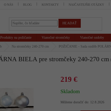
O NÁS
BLOG
KONTAKTY
NAJČASTEJŠIE OTÁZKY
HĽADAŤ
Produkty na požičanie
Vianočné stromčeky
Vianočné ozdoby
ôb
Na stromčeky 240-270 cm
POŽIČANIE - Sada ozdôb POLÁRNA
ÁRNA BIELA pre stromčeky 240-270 cm
219 €
Jednotková
Skladom
cena:
Môžeme doručiť do:
12.8.2026