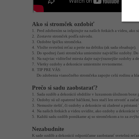
Ako si stromček ozdobiť
1. Pred zdobením sa inšpirujte na našich fotkách a videu, ako 
2. Zostavte stromček podľa návodu.
3. Ozdobte špičku stromčeka.
4. Vložte svetelnú reťaz a perie na drôtiku (ak sada obsahuje).
5. Do spodnej časti stromčeka umiestnite najväčšie ozdoby. Do
6. Na najviac viditeľné miesta dajte najvýraznejšie ozdoby a d
7. Všetky ozdoby a dekorácie umiestnite rovnomerne.
8. TIP PRE VÁS:
Do zdobenia vianočného stromčeka zapojte celú rodinu a hlavn
Prečo si sadu zaobstarať?
1. Sada ozdôb a dekorácií obdržíte v luxusnom úložnom boxe 
2. Ozdoby sú už opatrené háčikmi, box stačí len otvoriť a zača
3. Nemusíte riešiť, či ozdoby a dekorácie sú zladené a pristan
4. Na našich fotkách a videu uvidíte, ako ozdoby a dekorácie 
5. Každú sadu ozdôb ponúkame aj so stromčekom a to za zvýh
Nezabudnite
K sade ozdôb a dekorácií odporúčame zaobstarať svetelnú reťaz