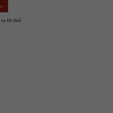
ka
 za 60 dní!