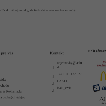
odľa aktuálnej ponuky, ale štýl celého setu zostáva rovnaký.
Naši zákazn
 pre vás
Kontakt
objednavky
@
laalu.
sk
+421 911 132 527
tázky
LAALU
bchodu
laalu_czsk
ru & Reklamácia
a osobných údajov