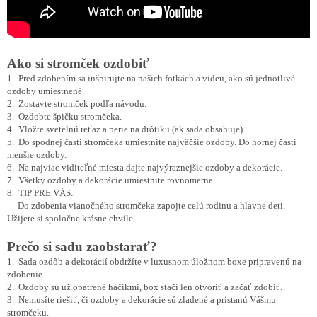
Ako si stromček ozdobiť
1. Pred zdobením sa inšpirujte na našich fotkách a videu, ako sú jednotlivé
ozdoby umiestnené.
2. Zostavte stromček podľa návodu.
3. Ozdobte špičku stromčeka.
4. Vložte svetelnú reťaz a perie na drôtiku (ak sada obsahuje).
5. Do spodnej časti stromčeka umiestnite najväčšie ozdoby. Do hornej časti
menšie ozdoby.
6. Na najviac viditeľné miesta dajte najvýraznejšie ozdoby a dekorácie.
7. Všetky ozdoby a dekorácie umiestnite rovnomerne.
8. TIP PRE VÁS:
Do zdobenia vianočného stromčeka zapojte celú rodinu a hlavne deti.
Užijete si spoločne krásne chvíle.
Prečo si sadu zaobstarať?
1. Sada ozdôb a dekorácií obdržíte v luxusnom úložnom boxe pripravenú na
zdobenie.
2. Ozdoby sú už opatrené háčikmi, box stačí len otvoriť a začať zdobiť.
3. Nemusíte riešiť, či ozdoby a dekorácie sú zladené a pristanú Vášmu
stromčeku.