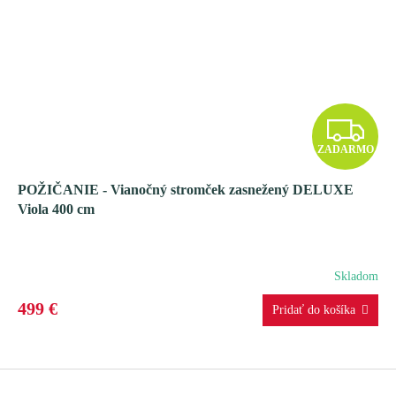
Z
ZADARMO
A
POŽIČANIE - Vianočný stromček zasnežený DELUXE
D
Viola 400 cm
A
R
Skladom
M
499 €
O
Z