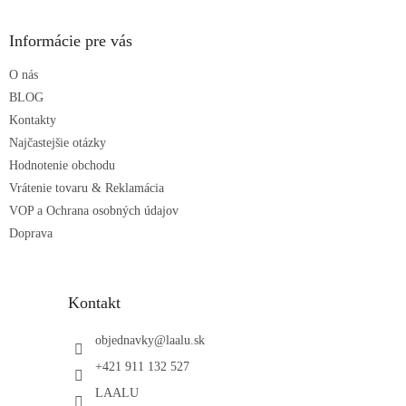
á
p
ä
Informácie pre vás
t
O nás
i
e
BLOG
Kontakty
Najčastejšie otázky
Hodnotenie obchodu
Vrátenie tovaru & Reklamácia
VOP a Ochrana osobných údajov
Doprava
Kontakt
objednavky
@
laalu.sk
+421 911 132 527
LAALU