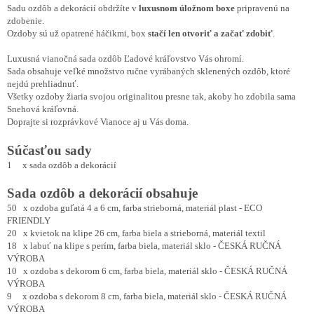
Sadu ozdôb a dekorácií obdržíte v
luxusnom úložnom boxe
pripravenú na
zdobenie.
Ozdoby sú už opatrené háčikmi, box
stačí len otvoriť a začať zdobiť
.
Luxusná vianočná sada ozdôb Ľadové kráľovstvo Vás ohromí.
Sada obsahuje veľké množstvo ručne vyrábaných sklenených ozdôb, ktoré
nejdú prehliadnuť.
Všetky ozdoby žiaria svojou originalitou presne tak, akoby ho zdobila sama
Snehová kráľovná.
Doprajte si rozprávkové Vianoce aj u Vás doma.
Súčasťou sady
1 x sada ozdôb a dekorácií
Sada ozdôb a dekorácií obsahuje
50 x ozdoba guľatá 4 a 6 cm, farba strieborná, materiál plast - ECO
FRIENDLY
20 x kvietok na klipe 26 cm, farba biela a strieborná, materiál textil
18 x labuť na klipe s perím, farba biela, materiál sklo - ČESKÁ RUČNÁ
VÝROBA
10 x ozdoba s dekorom 6 cm, farba biela, materiál sklo - ČESKÁ RUČNÁ
VÝROBA
9 x ozdoba s dekorom 8 cm, farba biela, materiál sklo - ČESKÁ RUČNÁ
VÝROBA