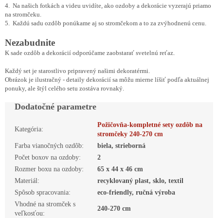
4. Na našich fotkách a videu uvidíte, ako ozdoby a dekorácie vyzerajú priamo
na stromčeku.
5. Každú sadu ozdôb ponúkame aj so stromčekom a to za zvýhodnenú cenu.
Nezabudnite
K sade ozdôb a dekorácií odporúčame zaobstarať svetelnú reťaz.
Každý set je starostlivo pripravený našimi dekoratérmi.
Obrázok je ilustračný - detaily dekorácií sa môžu mierne líšiť podľa aktuálnej
ponuky, ale štýl celého setu zostáva rovnaký.
Dodatočné parametre
Požičovňa-kompletné sety ozdôb na
Kategória
:
stromčeky 240-270 cm
Farba vianočných ozdôb
:
biela, strieborná
Počet boxov na ozdoby
:
2
Rozmer boxu na ozdoby
:
65 x 44 x 46 cm
Materiál
:
recyklovaný plast, sklo, textil
Spôsob spracovania
:
eco-friendly, ručná výroba
Vhodné na stromček s
240-270 cm
veľkosťou
: