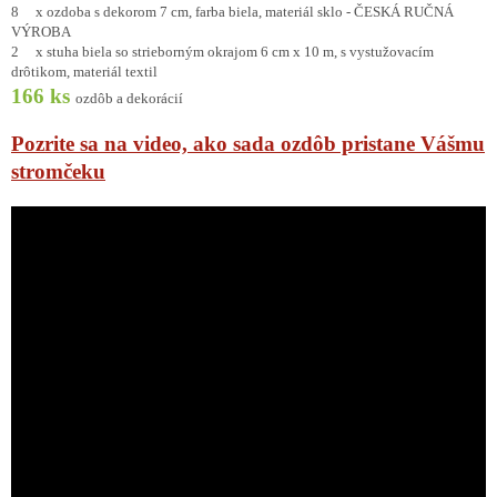
8 x ozdoba s dekorom 7 cm, farba biela, materiál sklo - ČESKÁ RUČNÁ
VÝROBA
2 x stuha biela so strieborným okrajom 6 cm x 10 m, s vystužovacím
drôtikom, materiál textil
166 ks
ozdôb a dekorácií
Pozrite sa na video, ako sada ozdôb pristane Vášmu
stromčeku