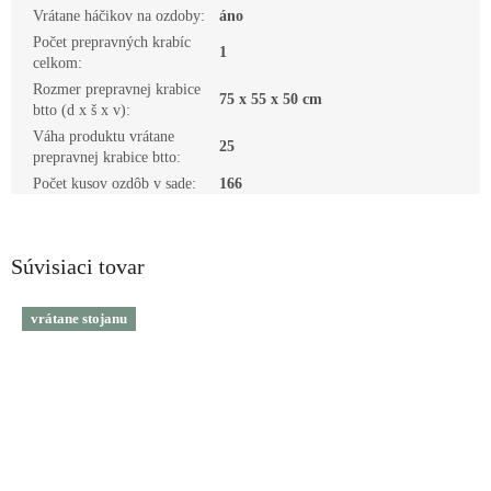
Vrátane háčikov na ozdoby
:
áno
Počet prepravných krabíc
1
celkom
:
Rozmer prepravnej krabice
75 x 55 x 50 cm
btto (d x š x v)
:
Váha produktu vrátane
25
prepravnej krabice btto
:
Počet kusov ozdôb v sade
:
166
Súvisiaci tovar
vrátane stojanu