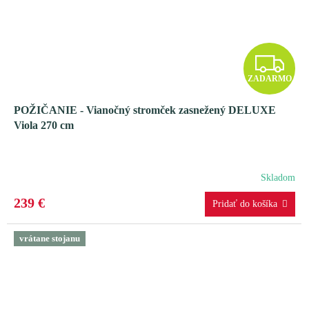
Z
ZADARMO
A
POŽIČANIE - Vianočný stromček zasnežený DELUXE
D
Viola 270 cm
A
R
Skladom
M
239 €
O
vrátane stojanu