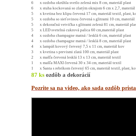
6 x ozdoba okrúhla svetlo zelená mix 8 cm, materiál plast
6 x stuha kockovaná so zlatým okrajom 6 cm x 2,7, materiál 
5 x kvetina bez klipu červená 17 cm, materiál textil, plast, k
5 x ozdoba so sieťovinou červená s glitrami 10 cm, materiál 
5 x dekoračná vetvička s glitrami zelená 81 cm, materiál pla
5 x LED svetelná cukrová palica 60 cm,materiál plast
4 x ozdoba champagne matná / lesklá 6 cm, materiál plast
4 x ozdoba champagne matná / lesklá 8 cm, materiál plast
4 x lampáš kovový červený 7,5 x 11 cm, materiál kov
3 x kvetina s prevismi zlatá 100 cm, materiál plast
2 x mašľa červená lesklá 13 x 13 cm, materiál textil
1 x mašľa MAXI červená 30 x 34 cm, materiál textil
1 x Santa s rebríkom červený 65 cm, materiál textil, plast, k
87 ks
ozdôb a dekorácií
Pozrite sa na video, ako sada ozdôb pris