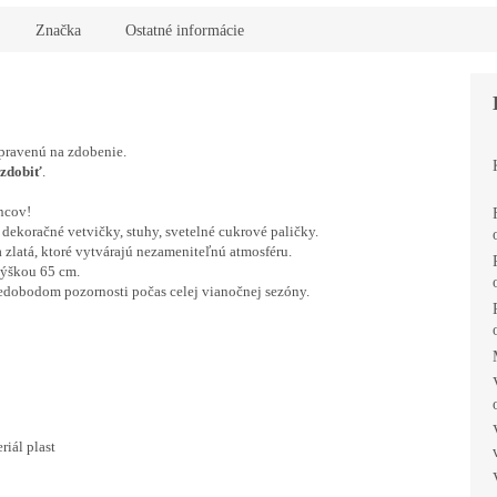
R
Značka
Ostatné informácie
M
pravenú na zdobenie.
O
 zdobiť
.
ncov!
dekoračné vetvičky, stuhy, svetelné cukrové paličky.
 zlatá, ktoré vytvárajú nezameniteľnú atmosféru.
výškou 65 cm.
redobodom pozornosti počas celej vianočnej sezóny.
iál plast