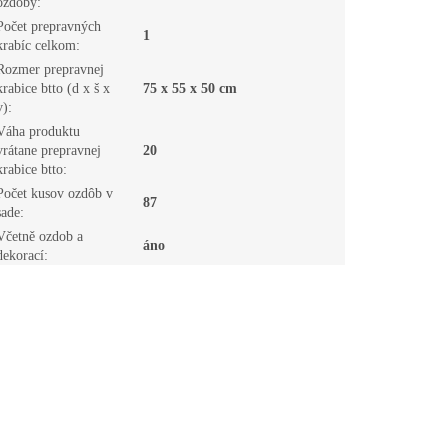
ozdoby
:
Počet prepravných
1
krabíc celkom
:
Rozmer prepravnej
krabice btto (d x š x
75 x 55 x 50 cm
v)
:
Váha produktu
vrátane prepravnej
20
krabice btto
:
Počet kusov ozdôb v
87
sade
:
Včetně ozdob a
áno
dekorací
: