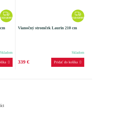
Z
Z
A
A
ZADARMO
ZADARMO
D
D
 cm
Vianočný stromček Laurin 210 cm
A
A
R
R
M
M
O
O
Skladom
Skladom
339 €
íci