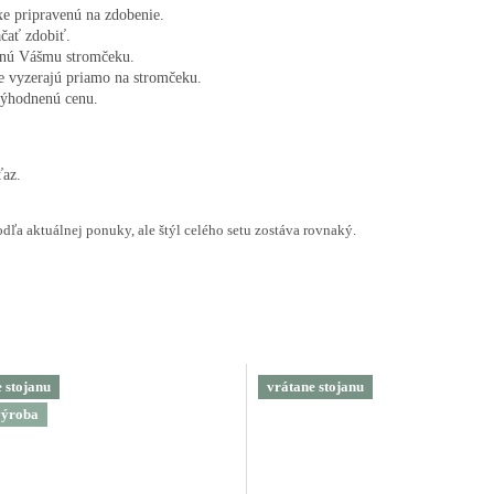
e pripravenú na zdobenie.

čať zdobiť.

tanú Vášmu stromčeku.

e vyzerajú priamo na stromčeku.

ťaz.
odľa aktuálnej ponuky, ale štýl celého setu zostáva rovnaký.
 stojanu
vrátane stojanu
výroba