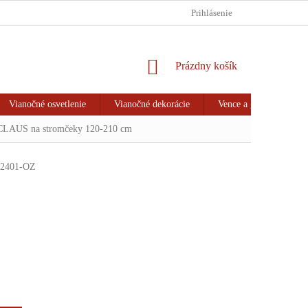
HODNOTENIE OBCHODU
VRÁTENIE TOVARU & REKLAMÁCIA
Prihlásenie
NÁKUPNÝ
Prázdny košík
KOŠÍK
Vianočné osvetlenie
Vianočné dekorácie
Vence a girlandy
LAUS na stromčeky 120-210 cm
2401-OZ