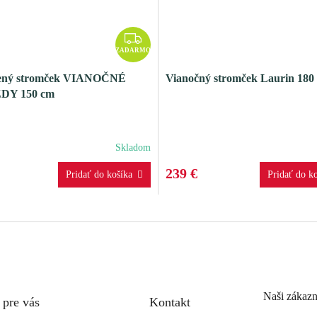
Z
A
ZADARMO
D
ený stromček VIANOČNÉ
Vianočný stromček Laurin 180
A
DY 150 cm
R
M
O
Skladom
239 €
Naši zákazn
 pre vás
Kontakt