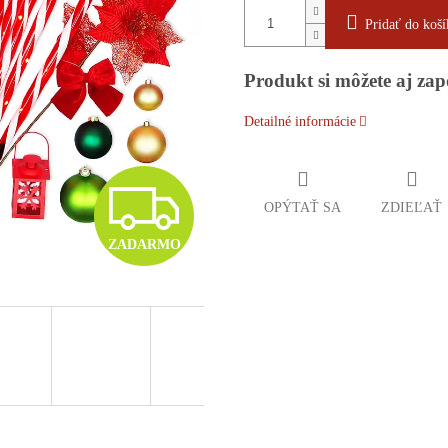
Pridať do koší
Produkt si môžete aj z
Detailné informácie
Z
OPÝTAŤ SA
ZDIEĽAŤ
ZADARMO
A
D
A