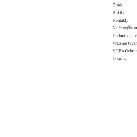
e
O nás
BLOG
Kontakty
Najčastejšie o
Hodnotenie o
Vrátenie tova
VOP a Ochran
Doprava