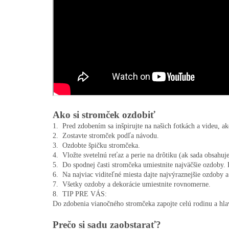
Ako si stromček ozdobiť
1.  Pred zdobením sa inšpirujte na našich fotkách a videu, a
2.  Zostavte stromček podľa návodu.

3.  Ozdobte špičku stromčeka.

4.  Vložte svetelnú reťaz a perie na drôtiku (ak sada obsahuje)
5.  Do spodnej časti stromčeka umiestnite najväčšie ozdoby. 
6.  Na najviac viditeľné miesta dajte najvýraznejšie ozdoby a 
7.  Všetky ozdoby a dekorácie umiestnite rovnomerne.

8.  TIP PRE VÁS:

Do zdobenia vianočného stromčeka zapojte celú rodinu a hlavn
Prečo si sadu zaobstarať?