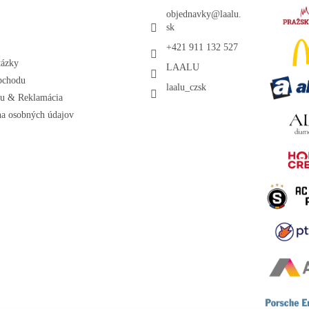
objednavky
@
laalu.
sk
+421 911 132 527
tázky
LAALU
bchodu
laalu_czsk
ru & Reklamácia
a osobných údajov