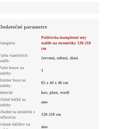
Dodatočné parametre
Požičovňa-kompletné sety
Kategória
:
ozdôb na stromčeky 120-210
cm
Farba vianočných
červená, zelená, zlatá
ozdôb
:
Počet boxov na
1
ozdoby
:
Rozmer boxu na
65 x 44 x 46 cm
ozdoby
:
Materiál
:
kov, plast, textil
Včetně háčků na
ano
ozdoby
:
Vhodné na stromček s
120-210 cm
veľkosťou
:
Vrátane háčikov na
áno