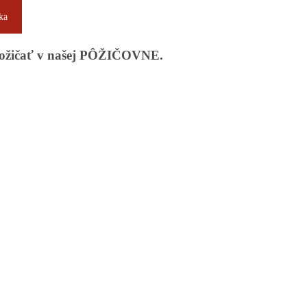
ka
apožičať v našej PÔŽIČOVNE.