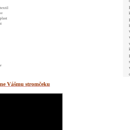
textil
ov
plast
st
ov
tane Vášmu stromčeku
ZĽAVA 10 %
Prihláste sa k odberu a
získajte
10 % zľavu
na
Váš prvý nákup.