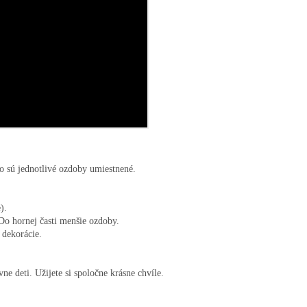
Odoberať novinky
Prečítajte si naše
Zásady
spracúvania osobných údajov
ko sú jednotlivé ozdoby umiestnené.

.

Do hornej časti menšie ozdoby.

dekorácie.

e deti. Užijete si spoločne krásne chvíle.
