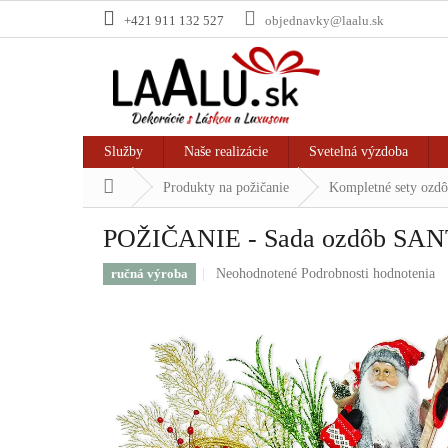
Prejsť
+421 911 132 527
objednavky@laalu.sk
na
obsah
Služby
Naše realizácie
Svetelná výzdoba
Domov
Produkty na požičanie
Kompletné sety ozd
POŽIČANIE - Sada ozdôb SAN
Priemerné
ručná výroba
Neohodnotené
Podrobnosti hodnotenia
hodnotenie
produktu
je
0,0
z
5
hviezdičiek.