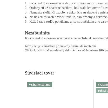
1.  Sada ozdôb a dekorácií obdržíte v luxusnom úložnom box
2.  Ozdoby sú už opatrené háčikmi, box stačí len otvoriť a za
3.  Nemusíte riešiť, či ozdoby a dekorácie sú zladené a pris
4.  Na našich fotkách a videu uvidíte, ako ozdoby a dekoráci
Nezabudnite
K sade ozdôb a dekorácií odporúčame zaobstarať svetelnú re
Každý set je starostlivo pripravený našimi dekoratérmi.
Obrázok je ilustračný - detaily dekorácií sa môžu mierne líšiť p
Súvisiaci tovar
vrátane stojanu
vrátane
ručná 