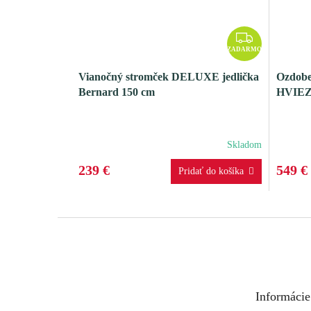
Z
A
ZADARMO
D
Vianočný stromček DELUXE jedlička
Ozdob
A
Bernard 150 cm
HVIEZ
R
M
O
Skladom
239 €
549 €
Z
á
p
ä
t
Informácie
i