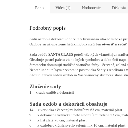
Popis
Videá (1)
Hodnotenie
Diskusia
Podrobný popis
Sadu ozdôb a dekorácií obdržíte v
luxusnom úložnom boxe
pri
Ozdoby sú už
opatrené háčikmi
, box stačí
len otvoriť a začať
Sada ozdôb
SANTA CLAUS
poteší všetkých vianočných nadše
Obsahuje pestrú paletu vianočných symbolov a dekorácií napr.: 
Stromčeku dominujú tradičné vianočné farby - červená, zelená a
Neprehliadnuteľným prvkom je postavička Santy s rebríkom s 
S touto hravou sadou ozdôb sa Váš vianočný stromček stane st
Zloženie sady
1 x sada ozdôb a dekorácií
Sada ozdôb a dekorácií obsahuje
14 x vetvička s červenými bobuľami 63 cm, materiál plast
9 x dekoračná vetvička imelo s bobuľami zelená 53 cm, mater
7 x list zlatý 70 cm, materiál plast
6 x ozdoba okrúhla svetlo zelená mix 10 cm, materiál plast