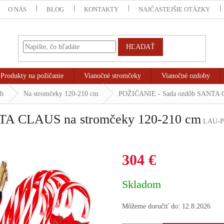
O NÁS
BLOG
KONTAKTY
NAJČASTEJŠIE OTÁZKY
HĽADAŤ
Produkty na požičanie
Vianočné stromčeky
Vianočné ozdoby
ôb
Na stromčeky 120-210 cm
POŽIČANIE - Sada ozdôb SANTA C
TA CLAUS na stromčeky 120-210 cm
LAU-P
304 €
Jednotková
Skladom
cena:
Môžeme doručiť do:
12.8.2026