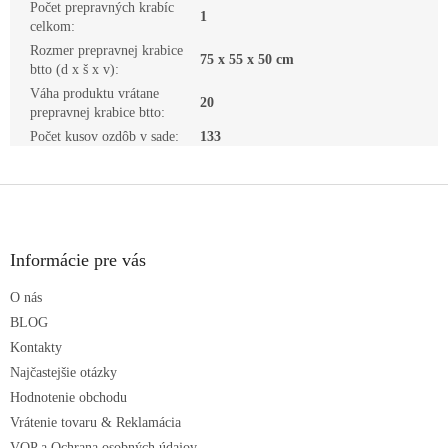
Počet prepravných krabíc
1
celkom
:
Rozmer prepravnej krabice
75 x 55 x 50 cm
btto (d x š x v)
:
Váha produktu vrátane
20
prepravnej krabice btto
:
Počet kusov ozdôb v sade
:
133
Z
á
p
ä
Informácie pre vás
t
O nás
i
e
BLOG
Kontakty
Najčastejšie otázky
Hodnotenie obchodu
Vrátenie tovaru & Reklamácia
VOP a Ochrana osobných údajov