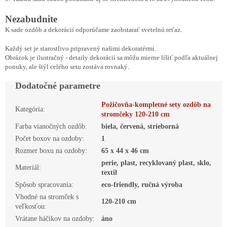
Nezabudnite
K sade ozdôb a dekorácií odporúčame zaobstarať svetelnú reťaz.
Každý set je starostlivo pripravený našimi dekoratérmi.
Obrázok je ilustračný - detaily dekorácií sa môžu mierne líšiť podľa aktuálnej
ponuky, ale štýl celého setu zostáva rovnaký.
Dodatočné parametre
Požičovňa-kompletné sety ozdôb na
Kategória
:
stromčeky 120-210 cm
Farba vianočných ozdôb
:
biela, červená, strieborná
Počet boxov na ozdoby
:
1
Rozmer boxu na ozdoby
:
65 x 44 x 46 cm
perie, plast, recyklovaný plast, sklo,
Materiál
:
textil
Spôsob spracovania
:
eco-friendly, ručná výroba
Vhodné na stromček s
120-210 cm
veľkosťou
:
Vrátane háčikov na ozdoby
:
áno