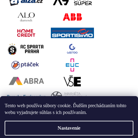
Tento web používa súbory cookie. Ďalším prechádzaním tohto
webu vyjadrujete súhlas s ich používaním.
Nastavenie
Vytvoril Shoptet