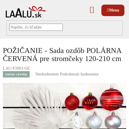
Prejsť
na
NÁKUPNÝ
obsah
KOŠÍK
POŽIČANIE - Sada ozdôb POLÁRNA
ČERVENÁ pre stromčeky 120-210 cm
LAU-P2003-OZ
Priemerné
ručná výroba
Neohodnotené
Podrobnosti hodnotenia
hodnotenie
produktu
je
0,0
z
5
hviezdičiek.