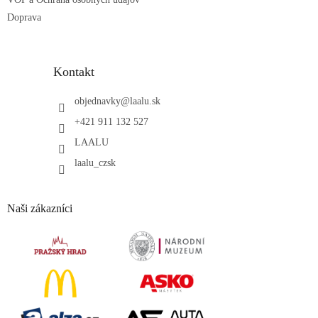
Doprava
Kontakt
objednavky
@
laalu.sk
+421 911 132 527
LAALU
laalu_czsk
Naši zákazníci