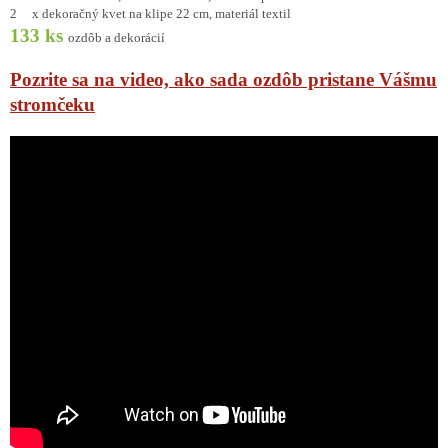
2 x dekoračný kvet na klipe 22 cm, materiál textil
133 ks
ozdôb a dekorácií
Pozrite sa na video, ako sada ozdôb pristane Vášmu
stromčeku