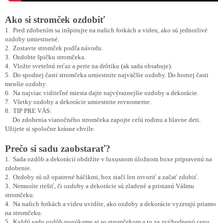
Ako si stromček ozdobiť
1. Pred zdobením sa inšpirujte na našich fotkách a videu, ako sú jednotlivé
ozdoby umiestnené.
2. Zostavte stromček podľa návodu.
3. Ozdobte špičku stromčeka.
4. Vložte svetelnú reťaz a perie na drôtiku (ak sada obsahuje).
5. Do spodnej časti stromčeka umiestnite najväčšie ozdoby. Do hornej časti
menšie ozdoby.
6. Na najviac viditeľné miesta dajte najvýraznejšie ozdoby a dekorácie.
7. Všetky ozdoby a dekorácie umiestnite rovnomerne.
8. TIP PRE VÁS:
Do zdobenia vianočného stromčeka zapojte celú rodinu a hlavne deti.
Užijete si spoločne krásne chvíle.
Prečo si sadu zaobstarať?
1. Sada ozdôb a dekorácií obdržíte v luxusnom úložnom boxe pripravenú na
zdobenie.
2. Ozdoby sú už opatrené háčikmi, box stačí len otvoriť a začať zdobiť.
3. Nemusíte riešiť, či ozdoby a dekorácie sú zladené a pristanú Vášmu
stromčeku.
4. Na našich fotkách a videu uvidíte, ako ozdoby a dekorácie vyzerajú priamo
na stromčeku.
5. Každú sadu ozdôb ponúkame aj so stromčekom a to za zvýhodnenú cenu.