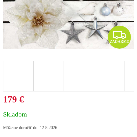
Z
ZADARMO
A
D
A
R
M
179 €
O
Jednotková
Skladom
cena:
Môžeme doručiť do:
12.8.2026