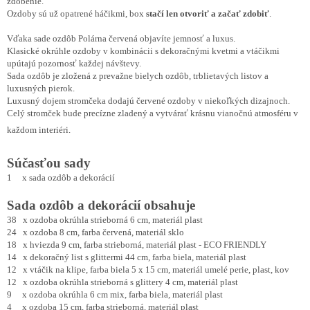
zdobenie.
Ozdoby sú už opatrené háčikmi, box
stačí len otvoriť a začať zdobiť
.
Vďaka sade ozdôb Polárna červená objavíte jemnosť a luxus.
Klasické okrúhle ozdoby v kombinácii s dekoračnými kvetmi a vtáčikmi
upútajú pozornosť každej návštevy.
Sada ozdôb je zložená z prevažne bielych ozdôb, trblietavých listov a
luxusných pierok.
Luxusný dojem stromčeka dodajú červené ozdoby v niekoľkých dizajnoch.
Celý stromček bude precízne zladený a vytvárať krásnu vianočnú atmosféru v
každom interiéri.
Súčasťou sady
1 x sada ozdôb a dekorácií
Sada ozdôb a dekorácií obsahuje
38 x ozdoba okrúhla strieborná 6 cm, materiál plast
24 x ozdoba 8 cm, farba červená, materiál sklo
18 x hviezda 9 cm, farba strieborná, materiál plast - ECO FRIENDLY
14 x dekoračný list s glittermi 44 cm, farba biela, materiál plast
12 x vtáčik na klipe, farba biela 5 x 15 cm, materiál umelé perie, plast, kov
12 x ozdoba okrúhla strieborná s glittery 4 cm, materiál plast
9 x ozdoba okrúhla 6 cm mix, farba biela, materiál plast
4 x ozdoba 15 cm, farba strieborná, materiál plast