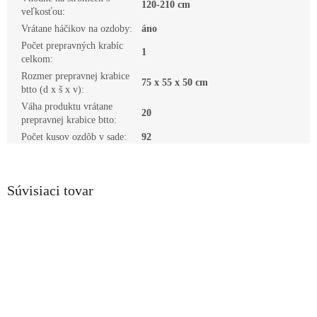
120-210 cm
veľkosťou
:
Vrátane háčikov na ozdoby
:
áno
Počet prepravných krabíc
1
celkom
:
Rozmer prepravnej krabice
75 x 55 x 50 cm
btto (d x š x v)
:
Váha produktu vrátane
20
prepravnej krabice btto
:
Počet kusov ozdôb v sade
:
92
Súvisiaci tovar