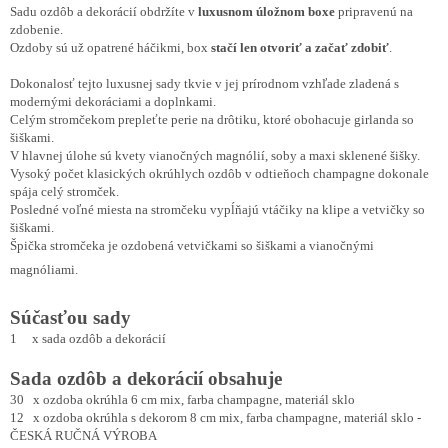
Sadu ozdôb a dekorácií obdržíte v
luxusnom úložnom boxe
pripravenú na
zdobenie.
Ozdoby sú už opatrené háčikmi, box
stačí len otvoriť a začať zdobiť
.
Dokonalosť tejto luxusnej sady tkvie v jej prírodnom vzhľade zladená s
modernými dekoráciami a doplnkami.
Celým stromčekom prepleťte perie na drôtiku, ktoré obohacuje girlanda so
šiškami.
V hlavnej úlohe sú kvety vianočných magnólií, soby a maxi sklenené šišky.
Vysoký počet klasických okrúhlych ozdôb v odtieňoch champagne dokonale
spája celý stromček.
Posledné voľné miesta na stromčeku vypĺňajú vtáčiky na klipe a vetvičky so
šiškami.
Špička stromčeka je ozdobená vetvičkami so šiškami a vianočnými
magnóliami.
Súčasťou sady
1 x sada ozdôb a dekorácií
Sada ozdôb a dekorácií obsahuje
30 x ozdoba okrúhla 6 cm mix, farba champagne, materiál sklo
12 x ozdoba okrúhla s dekorom 8 cm mix, farba champagne, materiál sklo -
ČESKÁ RUČNÁ VÝROBA