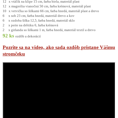
12 x vtáčik na klipe 15 cm, farba biela, materiál plast
12 x magnólia vianočná 50 cm, farba krémová, materiál plast
10 x vetvička so šiškami 66 cm, farba hnedá, materiál plast a drevo
6 x sob 23 cm, farba hnedá, materiál drevo a kov
6 x ozdoba šiška 12,5, farba hnedá, materiál sklo
2 x perie na drôtiku 6, farba krémová
2 x girlanda so šiškami 1 m, farba hnedá, materiál textil a drevo
92 ks
ozdôb a dekorácií
Pozrite sa na video, ako sada ozdôb pristane Vášmu
stromčeku