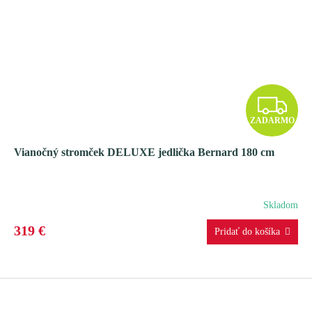
Z
ZADARMO
A
Vianočný stromček DELUXE jedlička Bernard 180 cm
D
A
Skladom
R
319 €
M
O
Z
á