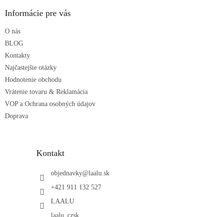
p
ä
Informácie pre vás
t
O nás
i
e
BLOG
Kontakty
Najčastejšie otázky
Hodnotenie obchodu
Vrátenie tovaru & Reklamácia
VOP a Ochrana osobných údajov
Doprava
Kontakt
objednavky
@
laalu.sk
+421 911 132 527
LAALU
laalu_czsk