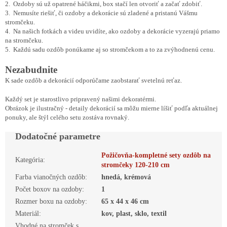
2. Ozdoby sú už opatrené háčikmi, box stačí len otvoriť a začať zdobiť.
3. Nemusíte riešiť, či ozdoby a dekorácie sú zladené a pristanú Vášmu
stromčeku.
4. Na našich fotkách a videu uvidíte, ako ozdoby a dekorácie vyzerajú priamo
na stromčeku.
5. Každú sadu ozdôb ponúkame aj so stromčekom a to za zvýhodnenú cenu.
Nezabudnite
K sade ozdôb a dekorácií odporúčame zaobstarať svetelnú reťaz.
Každý set je starostlivo pripravený našimi dekoratérmi.
Obrázok je ilustračný - detaily dekorácií sa môžu mierne líšiť podľa aktuálnej
ponuky, ale štýl celého setu zostáva rovnaký.
Dodatočné parametre
Požičovňa-kompletné sety ozdôb na
Kategória
:
stromčeky 120-210 cm
Farba vianočných ozdôb
:
hnedá, krémová
Počet boxov na ozdoby
:
1
Rozmer boxu na ozdoby
:
65 x 44 x 46 cm
Materiál
:
kov, plast, sklo, textil
Vhodné na stromček s