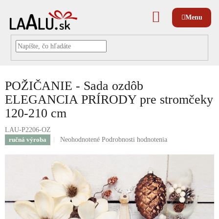
Prejsť
na
NÁKUPNÝ
obsah
KOŠÍK
POŽIČANIE - Sada ozdôb
ELEGANCIA PRÍRODY pre stromčeky
120-210 cm
LAU-P2206-OZ
Priemerné
ručná výroba
Neohodnotené
Podrobnosti hodnotenia
hodnotenie
produktu
je
0,0
z
5
hviezdičiek.