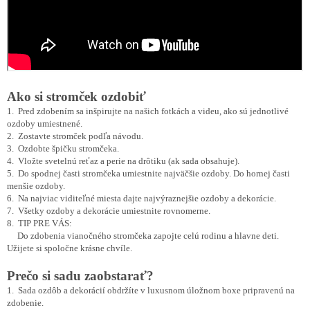
Ako si stromček ozdobiť
1. Pred zdobením sa inšpirujte na našich fotkách a videu, ako sú jednotlivé
ozdoby umiestnené.
2. Zostavte stromček podľa návodu.
3. Ozdobte špičku stromčeka.
4. Vložte svetelnú reťaz a perie na drôtiku (ak sada obsahuje).
5. Do spodnej časti stromčeka umiestnite najväčšie ozdoby. Do hornej časti
menšie ozdoby.
6. Na najviac viditeľné miesta dajte najvýraznejšie ozdoby a dekorácie.
7. Všetky ozdoby a dekorácie umiestnite rovnomerne.
8. TIP PRE VÁS:
Do zdobenia vianočného stromčeka zapojte celú rodinu a hlavne deti.
Užijete si spoločne krásne chvíle.
Prečo si sadu zaobstarať?
1. Sada ozdôb a dekorácií obdržíte v luxusnom úložnom boxe pripravenú na
zdobenie.