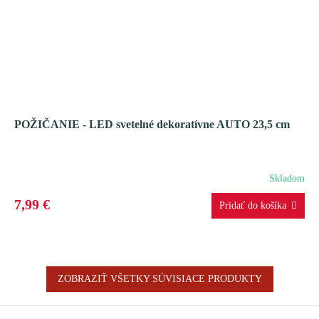
POŽIČANIE - LED svetelné dekoratívne AUTO 23,5 cm
Skladom
7,99 €
ZOBRAZIŤ VŠETKY SÚVISIACE PRODUKTY
Z