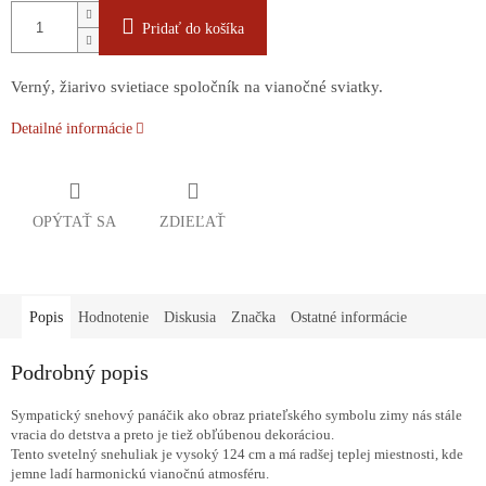
Pridať do košíka
Verný, žiarivo svietiace spoločník na vianočné sviatky.
Detailné informácie
OPÝTAŤ SA
ZDIEĽAŤ
Popis
Hodnotenie
Diskusia
Značka
Ostatné informácie
Podrobný popis
Sympatický snehový panáčik ako obraz priateľského symbolu zimy nás stále
vracia do detstva a preto je tiež obľúbenou dekoráciou.
Tento svetelný snehuliak je vysoký 124 cm a má radšej teplej miestnosti, kde
jemne ladí harmonickú vianočnú atmosféru.