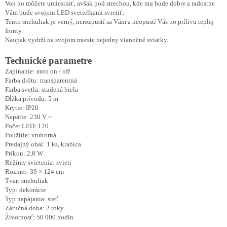
Von ho môžete umiestniť, avšak pod strechou, kde mu bude dobre a radostne
Vám bude svojimi LED svetielkami svietiť.
Tento snehuliak je verný, nerozpustí sa Vám a neopustí Vás po prílivu teplej
fronty.
Naopak vydrží na svojom mieste nejedny vianočné sviatky.
Technické parametre
Zapínanie: auto on / off
Farba drôtu: transparentná
Farba svetla: studená biela
Dĺžka prívodu: 5 m
Krytie: IP20
Napätie: 230 V ~
Počet LED: 120
Použitie: vnútorná
Predajný obal: 1 ks, krabica
Príkon: 2,8 W
Režimy svietenia: svieti
Rozmer: 39 × 124 cm
Tvar: snehuliak
Typ: dekorácie
Typ napájania: sieť
Záručná doba: 2 roky
Životnosť: 50 000 hodín