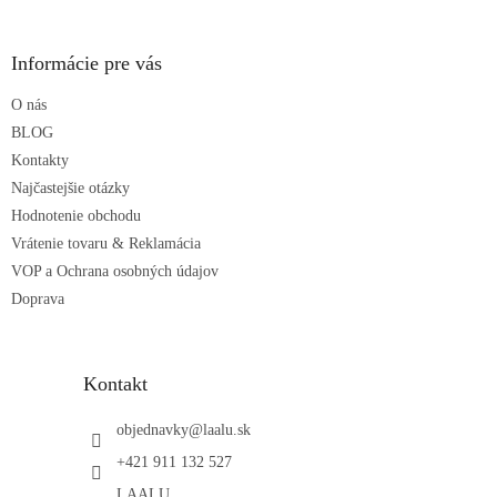
á
p
ä
Informácie pre vás
t
O nás
i
e
BLOG
Kontakty
Najčastejšie otázky
Hodnotenie obchodu
Vrátenie tovaru & Reklamácia
VOP a Ochrana osobných údajov
Doprava
Kontakt
objednavky
@
laalu.sk
+421 911 132 527
LAALU