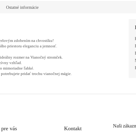
Ostatné informácie
perlovým zdobením na chvostíku!
šho priestoru eleganciu a jemnosť.
 ideálny rozmer na Vianočný stromček.
zívny vzhľad.
to mimoriadne ľahké.
 potrebujete pridať trochu vianočnej mágie.
Naši zákazn
 pre vás
Kontakt