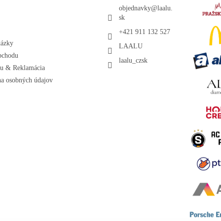
objednavky
@
laalu.
sk
+421 911 132 527
tázky
LAALU
bchodu
laalu_czsk
ru & Reklamácia
a osobných údajov