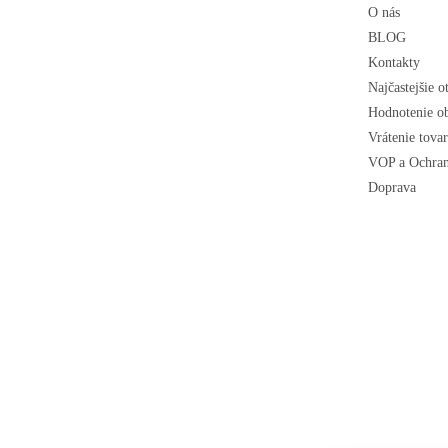
e
O nás
BLOG
Kontakty
Najčastejšie o
Hodnotenie o
Vrátenie tova
VOP a Ochran
Doprava