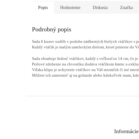
Popis
Hodnotenie
Diskusia
Značka
Podrobný popis
Sada 6 kusov ozdôb v podobe nádherných bielych vtáčikov s 
Každý vtáčik je malým umeleckým dielom, ktoré prinesie do Vá
Sada obsahuje šedosť vtáčikov, každý s veľkosťou 14 cm, čo je
Perlové zdobenie na chvostíku dodáva vtáčikom šmrnc a exklu
Vďaka klipu je uchytenie vtáčikov na Váš stromček či iné mies
Môžete ich umiestniť aj na girlande alebo kdekoľvek inam, kde
Z
á
p
ä
t
Informácie
i