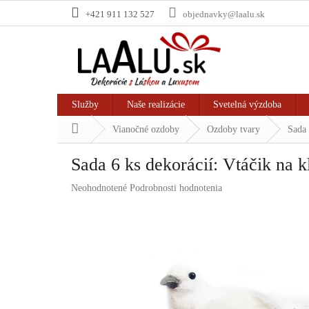
Prejsť
+421 911 132 527
objednavky@laalu.sk
na
obsah
Služby
Naše realizácie
Svetelná výzdoba
Domov
Vianočné ozdoby
Ozdoby tvary
Sada 
Sada 6 ks dekorácií: Vtáčik na 
Priemerné
Neohodnotené
Podrobnosti hodnotenia
hodnotenie
produktu
je
0,0
z
5
hviezdičiek.