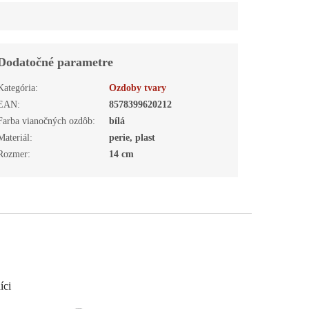
Dodatočné parametre
Kategória
:
Ozdoby tvary
EAN
:
8578399620212
Farba vianočných ozdôb
:
bílá
Materiál
:
perie, plast
Rozmer
:
14 cm
íci