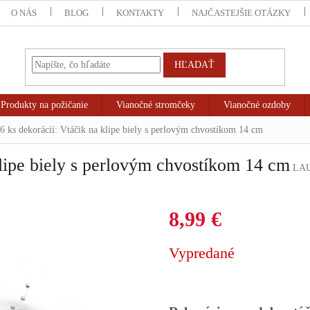
O NÁS
BLOG
KONTAKTY
NAJČASTEJŠIE OTÁZKY
HĽADAŤ
Produkty na požičanie
Vianočné stromčeky
Vianočné ozdoby
6 ks dekorácií: Vtáčik na klipe biely s perlovým chvostíkom 14 cm
klipe biely s perlovým chvostíkom 14 cm
LAU
8,99 €
Jednotková
Vypredané
cena: