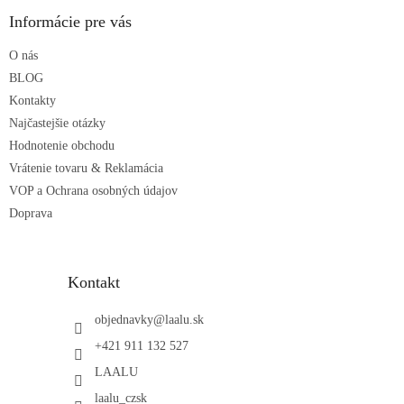
p
ä
Informácie pre vás
t
O nás
i
e
BLOG
Kontakty
Najčastejšie otázky
Hodnotenie obchodu
Vrátenie tovaru & Reklamácia
VOP a Ochrana osobných údajov
Doprava
Kontakt
objednavky
@
laalu.sk
+421 911 132 527
LAALU
laalu_czsk