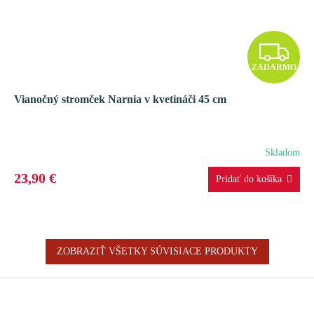
Z
ZADARMO
A
Vianočný stromček Narnia v kvetináči 45 cm
D
A
Skladom
R
23,90 €
M
O
ZOBRAZIŤ VŠETKY SÚVISIACE PRODUKTY
Z
á