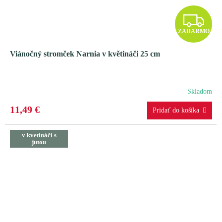
Z
ZADARMO
A
Viánočný stromček Narnia v květináči 25 cm
D
A
Skladom
R
11,49 €
M
v kvetináči s
O
jutou