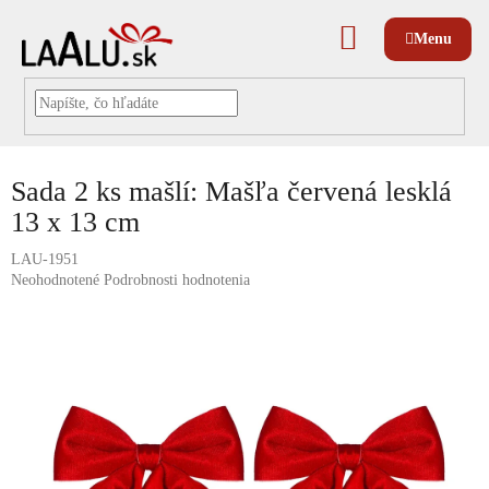
Prejsť
na
NÁKUPNÝ
obsah
KOŠÍK
Sada 2 ks mašlí: Mašľa červená lesklá
13 x 13 cm
LAU-1951
Priemerné
Neohodnotené
Podrobnosti hodnotenia
hodnotenie
produktu
je
0,0
z
5
hviezdičiek.