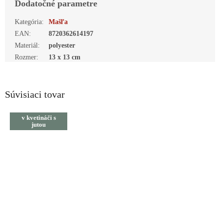
Dodatočné parametre
Kategória
:
Mašľa
EAN
:
8720362614197
Materiál
:
polyester
Rozmer
:
13 x 13 cm
Súvisiaci tovar
v kvetináči s
jutou