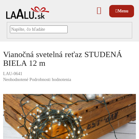
Prejsť
na
NÁKUPNÝ
obsah
KOŠÍK
Vianočná svetelná reťaz STUDENÁ
BIELA 12 m
LAU-0641
Priemerné
Neohodnotené
Podrobnosti hodnotenia
hodnotenie
produktu
je
0,0
z
5
hviezdičiek.