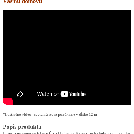
Vášmu domovu
*ilustračné video - svetelnú reťaz ponúkame v dĺžke 12 m
Popis produktu
Hojne používaná svetelná reťaz s LED svetielkami v bielej farbe skvele doplní