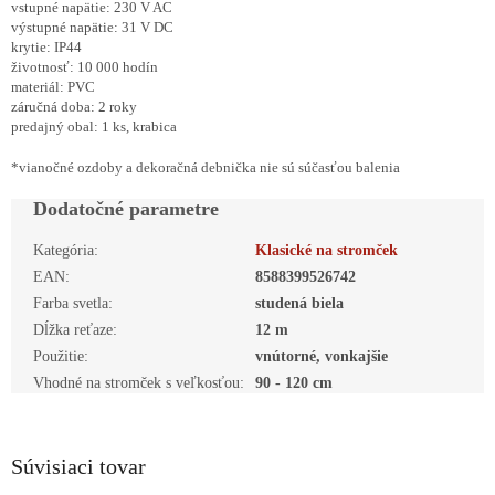
vstupné napätie: 230 V AC
výstupné napätie: 31 V DC
krytie: IP44
životnosť: 10 000 hodín
materiál: PVC
záručná doba: 2 roky
predajný obal: 1 ks, krabica
*vianočné ozdoby a dekoračná debnička nie sú súčasťou balenia
Dodatočné parametre
Kategória
:
Klasické na stromček
EAN
:
8588399526742
Farba svetla
:
studená biela
Dĺžka reťaze
:
12 m
Použitie
:
vnútorné, vonkajšie
Vhodné na stromček s veľkosťou
:
90 - 120 cm
Súvisiaci tovar