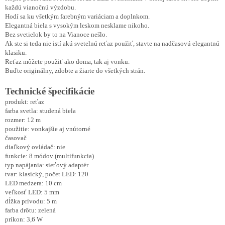
každú vianočnú výzdobu.
Hodí sa ku všetkým farebným variáciam a doplnkom.
Elegantná biela s vysokým leskom nesklame nikoho.
Bez svetielok by to na Vianoce nešlo.
Ak ste si teda nie istí akú svetelnú reťaz použiť, stavte na nadčasovú elegantnú
klasiku.
Reťaz môžete použiť ako doma, tak aj vonku.
Buďte originálny, zdobte a žiarte do všetkých strán.
Technické špecifikácie
produkt: reťaz
farba svetla: studená biela
rozmer: 12 m
použitie: vonkajšie aj vnútorné
časovač
diaľkový ovládač: nie
funkcie: 8 módov (multifunkcia)
typ napájania: sieťový adaptér
tvar: klasický, počet LED: 120
LED medzera: 10 cm
veľkosť LED: 5 mm
dĺžka prívodu: 5 m
farba drôtu: zelená
príkon: 3,6 W