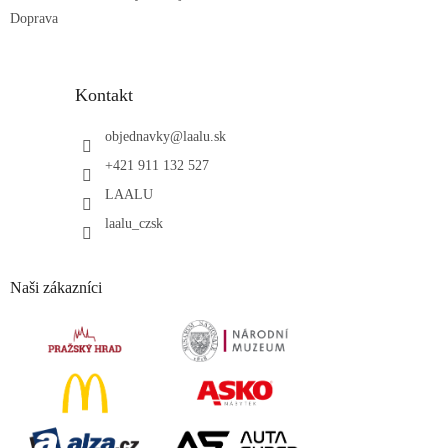
Doprava
Kontakt
objednavky
@
laalu.sk
+421 911 132 527
LAALU
laalu_czsk
Naši zákazníci