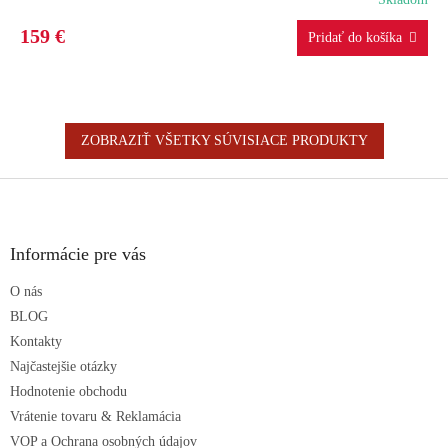
R
159 €
M
O
ZOBRAZIŤ VŠETKY SÚVISIACE PRODUKTY
Z
á
p
ä
Informácie pre vás
t
O nás
i
e
BLOG
Kontakty
Najčastejšie otázky
Hodnotenie obchodu
Vrátenie tovaru & Reklamácia
VOP a Ochrana osobných údajov