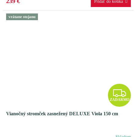
239 €
M
vrátane stojanu
O
Z
ZADARMO
A
Vianočný stromček zasnežený DELUXE Viola 150 cm
D
A
Skladom