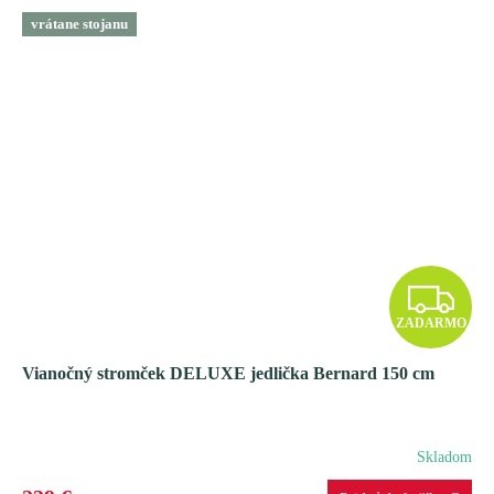
vrátane stojanu
Z
ZADARMO
A
Vianočný stromček DELUXE jedlička Bernard 150 cm
D
A
Skladom
R