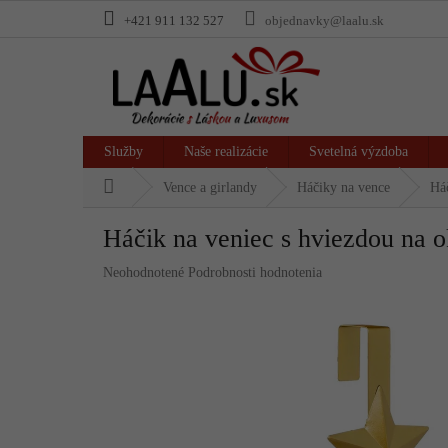
Prejsť
+421 911 132 527
objednavky@laalu.sk
na
obsah
Služby
Naše realizácie
Svetelná výzdoba
Domov
Vence a girlandy
Háčiky na vence
Háč
Háčik na veniec s hviezdou na o
Priemerné
Neohodnotené
Podrobnosti hodnotenia
hodnotenie
produktu
je
0,0
z
5
hviezdičiek.