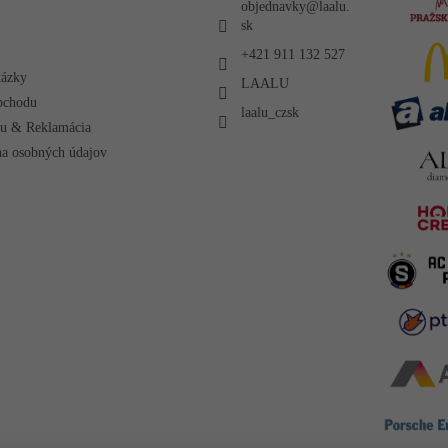
objednavky
@
laalu.
sk
+421 911 132 527
tázky
LAALU
bchodu
laalu_czsk
ru & Reklamácia
a osobných údajov