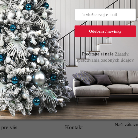
Ostatné informácie
Odoberať novinky
ného pohodlia s naším zlatým háčikom určeným na zavesenie
Prečítajte si naše
Zásady
dčasovým dizajnom.
spracúvania osobných údajov
ie!
Naši zákazn
 pre vás
Kontakt