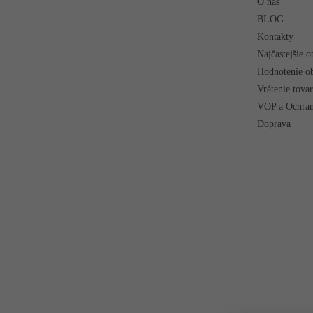
O nás
BLOG
Kontakty
Najčastejšie o
Hodnotenie o
Vrátenie tova
VOP a Ochran
Doprava