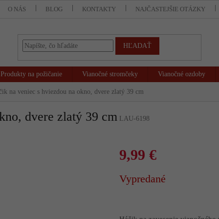
O NÁS
BLOG
KONTAKTY
NAJČASTEJŠIE OTÁZKY
HĽADAŤ
Produkty na požičanie
Vianočné stromčeky
Vianočné ozdoby
ik na veniec s hviezdou na okno, dvere zlatý 39 cm
kno, dvere zlatý 39 cm
LAU-6198
9,99 €
Jednotková
Vypredané
cena:
Háčik na zavesenie vianočného 