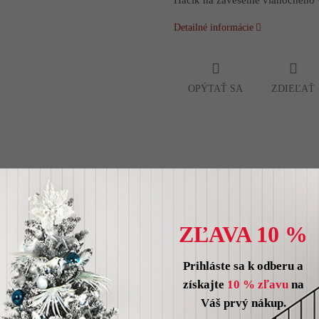
Detailné informácie
OPÝTAŤ SA
ZDIEĽAŤ
ZĽAVA 10 %
Prihláste sa k odberu a
získajte
10 % zľavu
na
Váš prvý nákup.