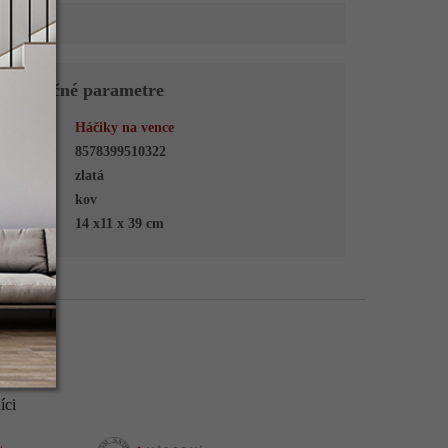
Dodatočné parametre
Kategória
:
Háčiky na vence
EAN
:
8578399510322
Farba
:
zlatá
Materiál
:
kov
Rozmer
:
14 x11 x 39 cm
íci