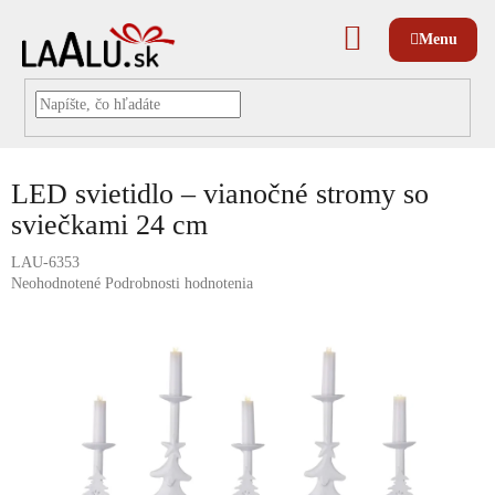
Prejsť
na
NÁKUPNÝ
obsah
KOŠÍK
LED svietidlo – vianočné stromy so
sviečkami 24 cm
LAU-6353
Priemerné
Neohodnotené
Podrobnosti hodnotenia
hodnotenie
produktu
je
0,0
z
5
hviezdičiek.