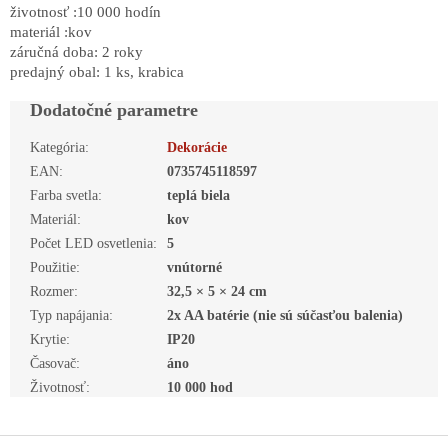
životnosť :10 000 hodín
materiál :kov
záručná doba: 2 roky
predajný obal: 1 ks, krabica
Dodatočné parametre
Kategória
:
Dekorácie
EAN
:
0735745118597
Farba svetla
:
teplá biela
Materiál
:
kov
Počet LED osvetlenia
:
5
Použitie
:
vnútorné
Rozmer
:
32,5 × 5 × 24 cm
Typ napájania
:
2x AA batérie (nie sú súčasťou balenia)
Krytie
:
IP20
Časovač
:
áno
Životnosť
:
10 000 hod
Z