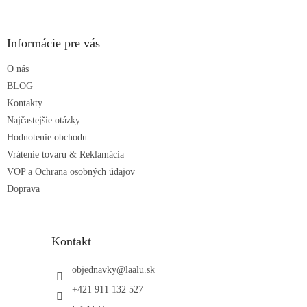
á
p
ä
Informácie pre vás
t
O nás
i
e
BLOG
Kontakty
Najčastejšie otázky
Hodnotenie obchodu
Vrátenie tovaru & Reklamácia
VOP a Ochrana osobných údajov
Doprava
Kontakt
objednavky
@
laalu.sk
+421 911 132 527