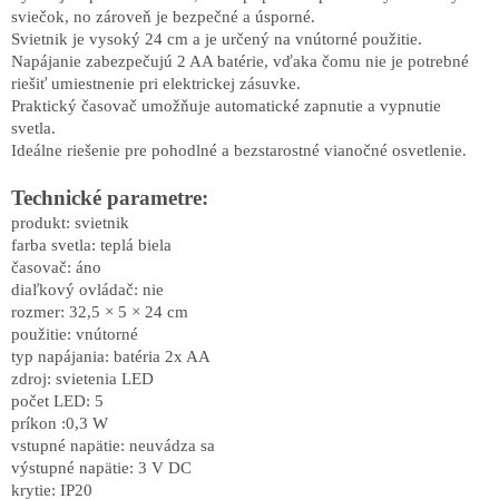
sviečok, no zároveň je bezpečné a úsporné.
Svietnik je vysoký 24 cm a je určený na vnútorné použitie.
Napájanie zabezpečujú 2 AA batérie, vďaka čomu nie je potrebné
riešiť umiestnenie pri elektrickej zásuvke.
Praktický časovač umožňuje automatické zapnutie a vypnutie
svetla.
Ideálne riešenie pre pohodlné a bezstarostné vianočné osvetlenie.
Technické parametre:
produkt:
svietnik
farba svetla: teplá biela
časovač: áno
diaľkový ovládač: nie
rozmer:
32,5 × 5 × 24 cm
použitie: vnútorné
typ napájania:
batéria 2x AA
zdroj: svietenia LED
počet LED: 5
príkon :0,3 W
vstupné napätie: neuvádza sa
výstupné napätie:
3 V DC
krytie: IP20