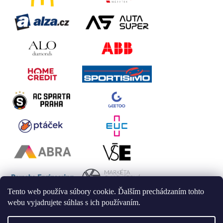
Tento web používa súbory cookie. Ďalším prechádzaním tohto
webu vyjadrujete súhlas s ich používaním.