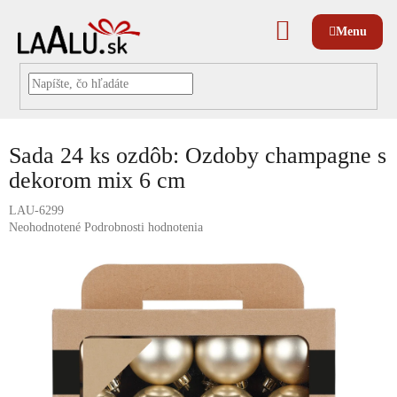
Prejsť
na
NÁKUPNÝ
obsah
KOŠÍK
Sada 24 ks ozdôb: Ozdoby champagne s
dekorom mix 6 cm
LAU-6299
Priemerné
Neohodnotené
Podrobnosti hodnotenia
hodnotenie
produktu
je
0,0
z
5
hviezdičiek.