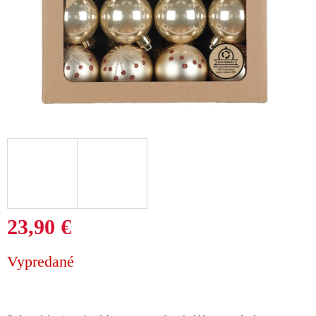
23,90 €
Jednotková
Vypredané
cena: