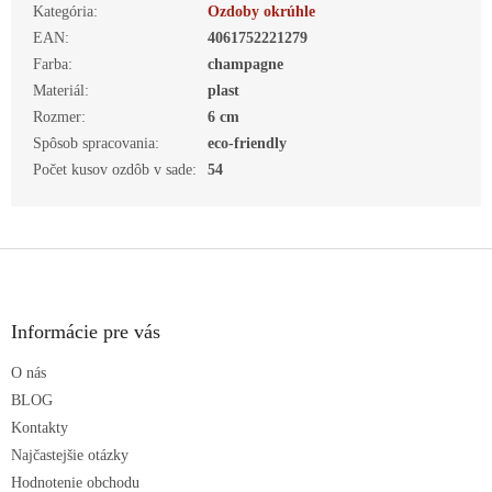
Kategória
:
Ozdoby okrúhle
EAN
:
4061752221279
Farba
:
champagne
Materiál
:
plast
Rozmer
:
6 cm
Spôsob spracovania
:
eco-friendly
Počet kusov ozdôb v sade
:
54
Z
á
p
ä
Informácie pre vás
t
O nás
i
e
BLOG
Kontakty
Najčastejšie otázky
Hodnotenie obchodu