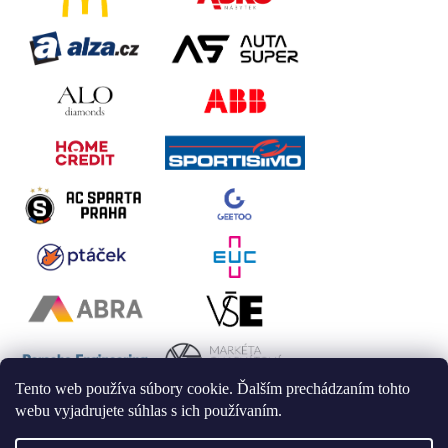
Tento web používa súbory cookie. Ďalším prechádzaním tohto
webu vyjadrujete súhlas s ich používaním.