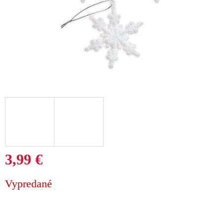
3,99 €
Jednotková
Vypredané
cena: