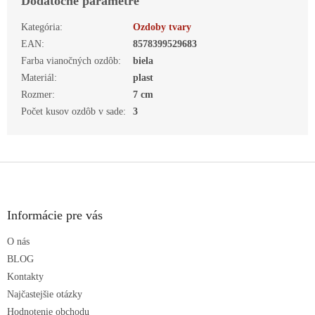
Dodatočné parametre
Kategória
:
Ozdoby tvary
EAN
:
8578399529683
Farba vianočných ozdôb
:
biela
Materiál
:
plast
Rozmer
:
7 cm
Počet kusov ozdôb v sade
:
3
Z
á
p
ä
Informácie pre vás
t
O nás
i
e
BLOG
Kontakty
Najčastejšie otázky
Hodnotenie obchodu