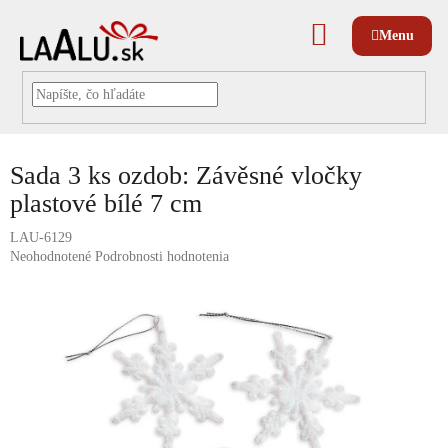
Prejsť
na
NÁKUPNÝ
obsah
KOŠÍK
Sada 3 ks ozdob: Závěsné vločky
plastové bílé 7 cm
LAU-6129
Priemerné
Neohodnotené
Podrobnosti hodnotenia
hodnotenie
produktu
je
0,0
z
5
hviezdičiek.