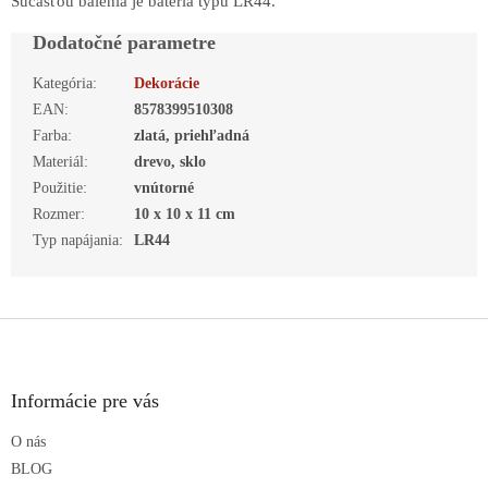
Súčasťou balenia je batéria typu LR44.
Dodatočné parametre
Kategória
:
Dekorácie
EAN
:
8578399510308
Farba
:
zlatá, priehľadná
Materiál
:
drevo, sklo
Použitie
:
vnútorné
Rozmer
:
10 x 10 x 11 cm
Typ napájania
:
LR44
Z
á
p
ä
Informácie pre vás
t
O nás
i
e
BLOG