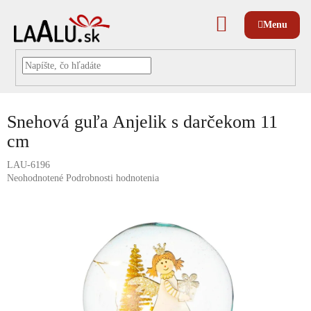
Prejsť
na
NÁKUPNÝ
obsah
KOŠÍK
Snehová guľa Anjelik s darčekom 11
cm
LAU-6196
Priemerné
Neohodnotené
Podrobnosti hodnotenia
hodnotenie
produktu
je
0,0
z
5
hviezdičiek.