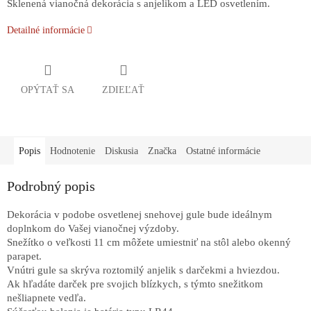
Sklenená vianočná dekorácia s anjelikom a LED osvetlením.
Detailné informácie
OPÝTAŤ SA
ZDIEĽAŤ
Popis
Hodnotenie
Diskusia
Značka
Ostatné informácie
Podrobný popis
Dekorácia v podobe osvetlenej snehovej gule bude ideálnym
doplnkom do Vašej vianočnej výzdoby.
Snežítko o veľkosti 11 cm môžete umiestniť na stôl alebo okenný
parapet.
Vnútri gule sa skrýva roztomilý anjelik s darčekmi a hviezdou.
Ak hľadáte darček pre svojich blízkych, s týmto snežitkom
nešliapnete vedľa.