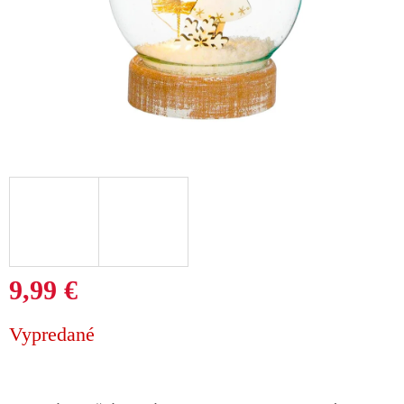
9,99 €
Jednotková
Vypredané
cena: